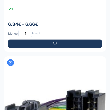
1
6.34€ – 6.66€
Menge:
Min: 1