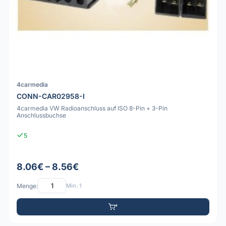
4carmedia
CONN-CAR02958-I
4carmedia VW Radioanschluss auf ISO 8-Pin + 3-Pin
Anschlussbuchse
5
8.06€ – 8.56€
Menge:
Min: 1