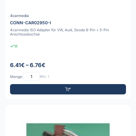
4carmedia
CONN-CAR02950-I
4carmedia ISO Adapter für VW, Audi, Skoda 8-Pin + 5-Pin
Anschlussbuchse
11
6.41€ – 6.76€
Menge:
Min: 1