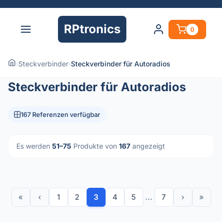
RPtronics
0
›
Steckverbinder
›
Steckverbinder für Autoradios
Steckverbinder für Autoradios
167 Referenzen verfügbar
Es werden
51–75
Produkte von
167
angezeigt
«
‹
1
2
3
4
5
...
7
›
»