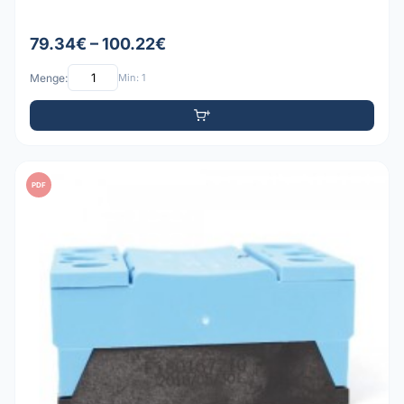
79.34€ – 100.22€
Menge:
Min: 1
PDF