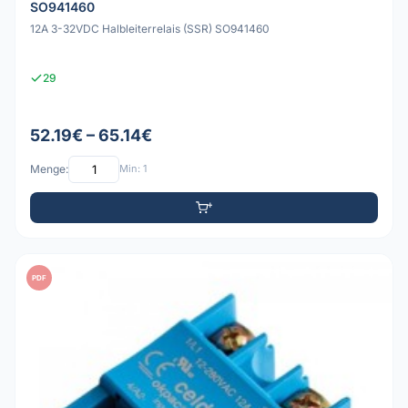
SO941460
12A 3-32VDC Halbleiterrelais (SSR) SO941460
29
52.19€ – 65.14€
Menge:
Min: 1
PDF