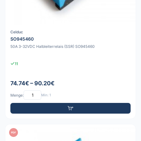
Celduc
SO945460
50A 3-32VDC Halbleiterrelais (SSR) SO945460
11
74.74€ – 90.20€
Menge:
Min: 1
PDF