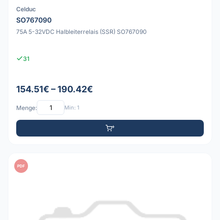
Celduc
SO767090
75A 5-32VDC Halbleiterrelais (SSR) SO767090
31
154.51€ – 190.42€
Menge:
Min: 1
PDF