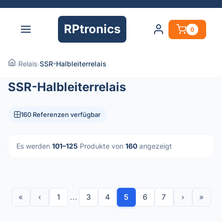
RPtronics
0
›
Relais
›
SSR-Halbleiterrelais
SSR-Halbleiterrelais
160 Referenzen verfügbar
Es werden
101–125
Produkte von
160
angezeigt
«
‹
1
...
3
4
5
6
7
›
»