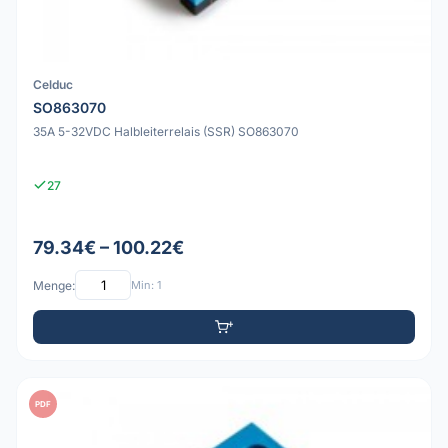
Celduc
SO863070
35A 5-32VDC Halbleiterrelais (SSR) SO863070
27
79.34€ – 100.22€
Menge:
Min: 1
PDF