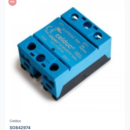
PDF
Celduc
SO842974