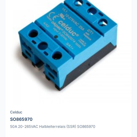
Celduc
SO865970
50A 20-265VAC Halbleiterrelais (SSR) SO865970