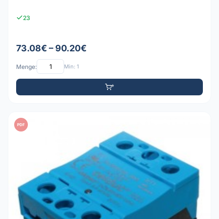
23
73.08€ – 90.20€
Menge:
Min: 1
PDF