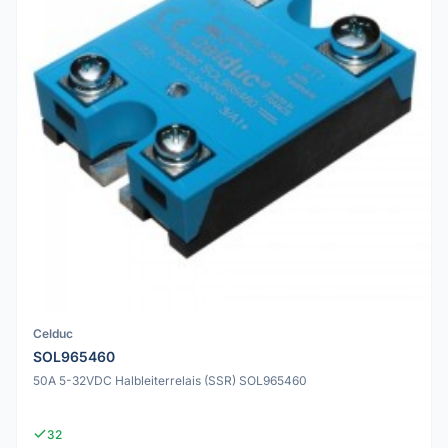
Celduc
SOL965460
50A 5-32VDC Halbleiterrelais (SSR) SOL965460
32