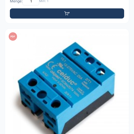
Menge:
Min: 1
PDF