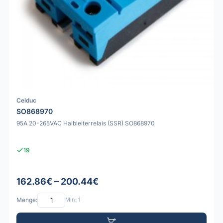
Celduc
SO868970
95A 20-265VAC Halbleiterrelais (SSR) SO868970
19
162.86€ – 200.44€
Menge:
Min: 1