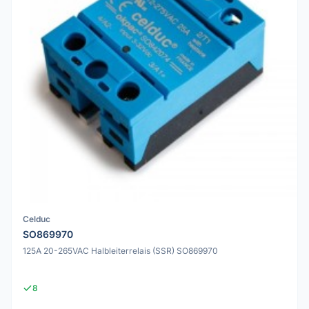
Celduc
SO869970
125A 20-265VAC Halbleiterrelais (SSR) SO869970
8