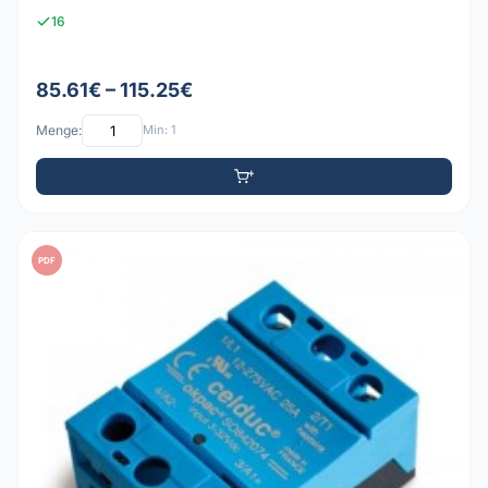
16
85.61€ – 115.25€
Menge:
Min: 1
PDF