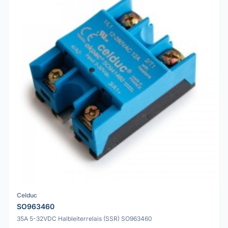
Celduc
SO963460
35A 5-32VDC Halbleiterrelais (SSR) SO963460