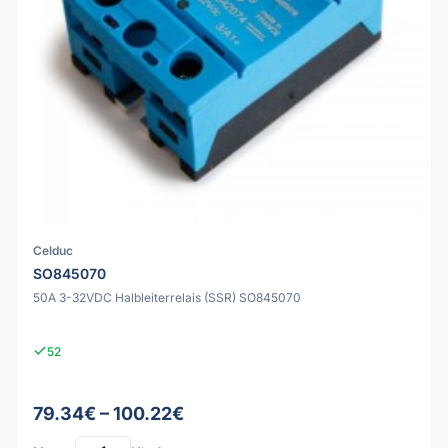
Celduc
SO845070
50A 3-32VDC Halbleiterrelais (SSR) SO845070
52
79.34€ – 100.22€