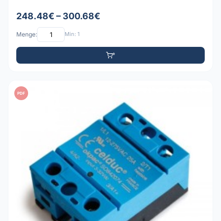
248.48€ – 300.68€
Menge:
Min: 1
PDF