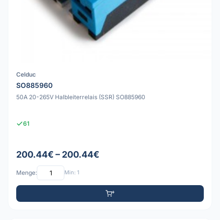
Celduc
SO885960
50A 20-265V Halbleiterrelais (SSR) SO885960
61
200.44€ – 200.44€
Menge:
Min: 1