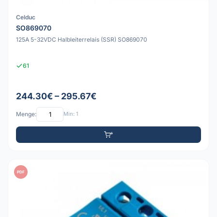
Celduc
SO869070
125A 5-32VDC Halbleiterrelais (SSR) SO869070
61
244.30€ – 295.67€
Menge:
Min: 1
PDF