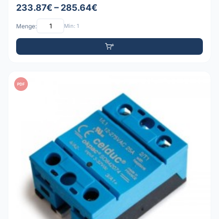
233.87€ – 285.64€
Menge:
Min: 1
PDF