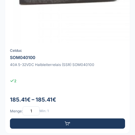
Celduc
SOM040100
40A 5-32VDC Halbleiterrelais (SSR) SOM040100
2
185.41€ – 185.41€
Menge:
Min: 1