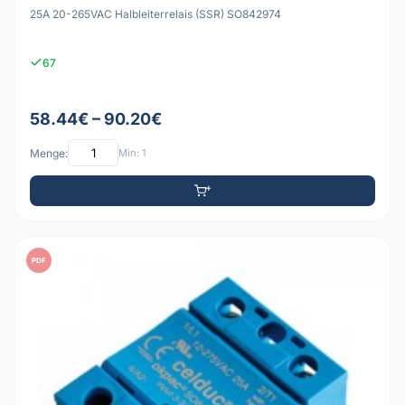
25A 20-265VAC Halbleiterrelais (SSR) SO842974
67
58.44€ – 90.20€
Menge:
Min: 1
PDF