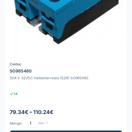
Celduc
SO965460
50A 5-32VDC Halbleiterrelais (SSR) SO965460
14
79.34€ – 110.24€
Menge:
Min: 1