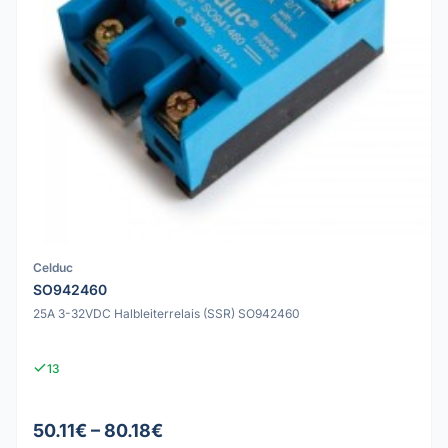
Celduc
SO942460
25A 3-32VDC Halbleiterrelais (SSR) SO942460
13
50.11€ – 80.18€