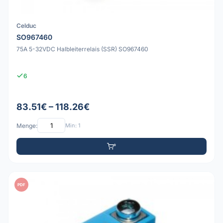
Celduc
SO967460
75A 5-32VDC Halbleiterrelais (SSR) SO967460
6
83.51€ – 118.26€
Menge:
Min: 1
PDF