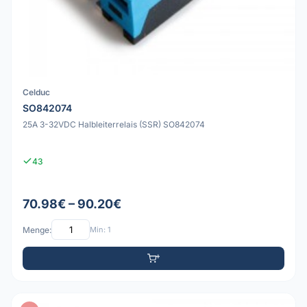
Celduc
SO842074
25A 3-32VDC Halbleiterrelais (SSR) SO842074
43
70.98€ – 90.20€
Menge:
Min: 1