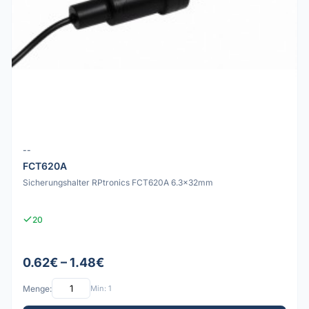
--
FCT620A
Sicherungshalter RPtronics FCT620A 6.3×32mm
20
0.62€ – 1.48€
Menge:
Min: 1