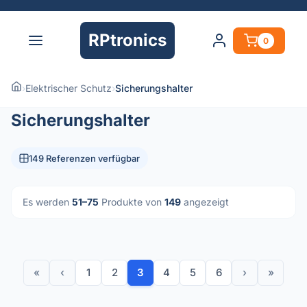
RPtronics
0
›
Elektrischer Schutz
›
Sicherungshalter
Sicherungshalter
149 Referenzen verfügbar
Es werden
51–75
Produkte von
149
angezeigt
«
‹
1
2
3
4
5
6
›
»