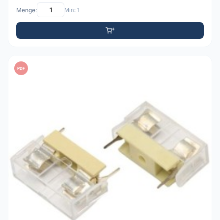
Menge:
Min: 1
PDF