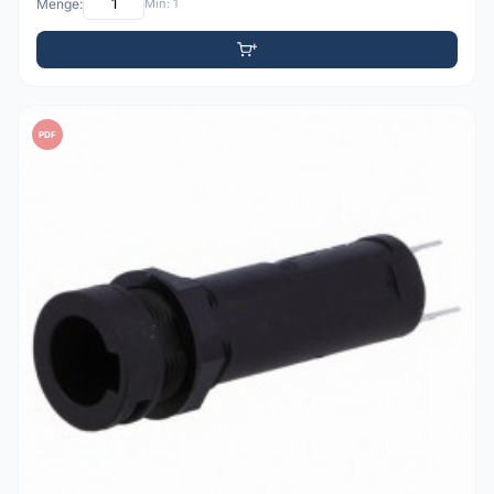
Menge:
Min: 1
PDF