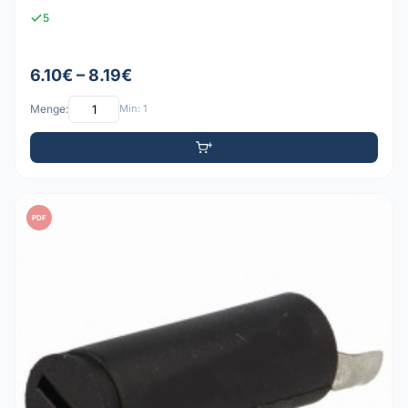
5
6.10€ – 8.19€
Menge:
Min: 1
PDF