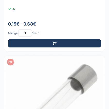
25
0.15€ – 0.68€
Menge:
Min: 1
PDF