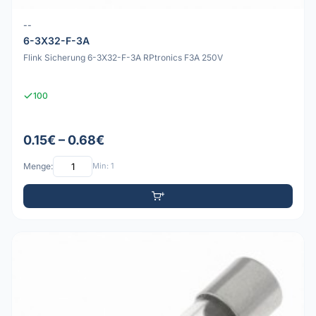
--
6-3X32-F-3A
Flink Sicherung 6-3X32-F-3A RPtronics F3A 250V
100
0.15€ – 0.68€
Menge:
Min: 1