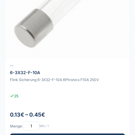
--
6-3X32-F-10A
Flink Sicherung 6-3X32-F-10A RPtronics F10A 250V
25
0.13€ – 0.45€
Menge:
Min: 1