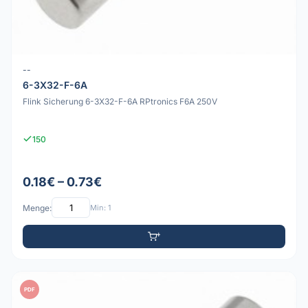
--
6-3X32-F-6A
Flink Sicherung 6-3X32-F-6A RPtronics F6A 250V
150
0.18€ – 0.73€
Menge:
Min: 1
PDF