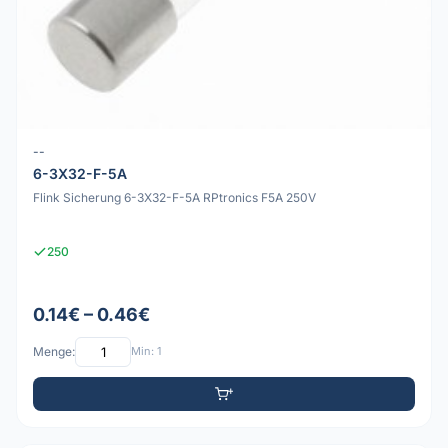
--
6-3X32-F-5A
Flink Sicherung 6-3X32-F-5A RPtronics F5A 250V
250
0.14€ – 0.46€
Menge:
Min: 1