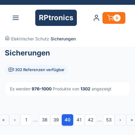
RPtronics
0
›
Elektrischer Schutz
›
Sicherungen
Sicherungen
1 302 Referenzen verfügbar
Es werden
976–1000
Produkte von
1302
angezeigt
«
‹
1
...
38
39
40
41
42
...
53
›
»