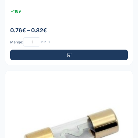
189
0.76€ – 0.82€
Menge:
Min: 1