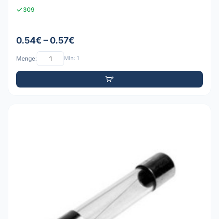
309
0.54€ – 0.57€
Menge:
Min: 1