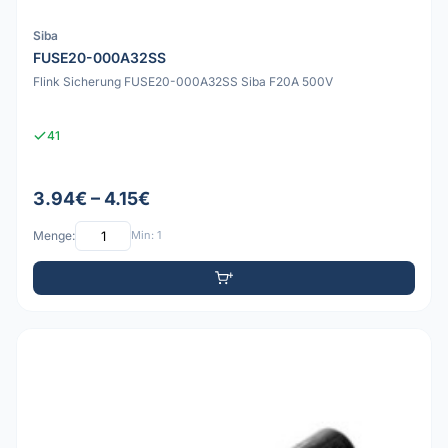
Siba
FUSE20-000A32SS
Flink Sicherung FUSE20-000A32SS Siba F20A 500V
41
3.94€ – 4.15€
Menge:
Min: 1