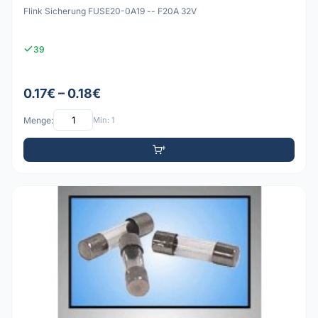
Flink Sicherung FUSE20-0A19 -- F20A 32V
39
0.17€ – 0.18€
Menge:
Min: 1