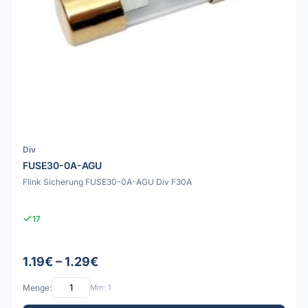
Div
FUSE30-0A-AGU
Flink Sicherung FUSE30-0A-AGU Div F30A
17
1.19€ – 1.29€
Menge:
Min: 1