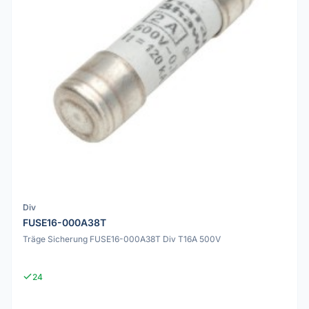
Div
FUSE16-000A38T
Träge Sicherung FUSE16-000A38T Div T16A 500V
24