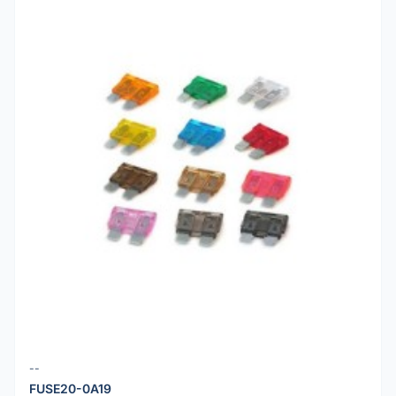
--
FUSE20-0A19