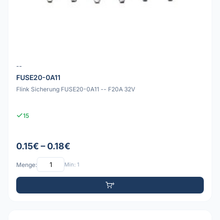
--
FUSE20-0A11
Flink Sicherung FUSE20-0A11 -- F20A 32V
15
0.15€ – 0.18€
Menge:
Min: 1