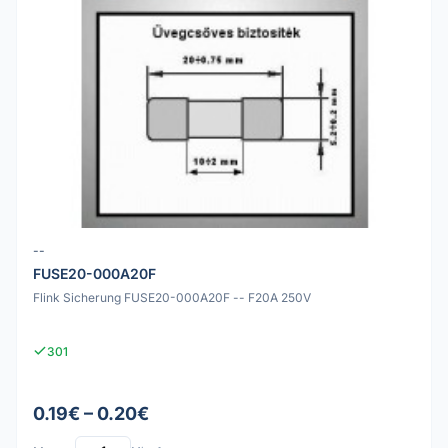
--
FUSE20-000A20F
Flink Sicherung FUSE20-000A20F -- F20A 250V
301
0.19€ – 0.20€