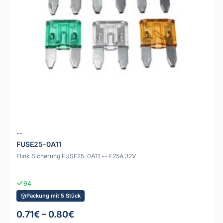
--
FUSE25-0A11
Flink Sicherung FUSE25-0A11 -- F25A 32V
94
Packung mit 5 Stück
0.71€ – 0.80€