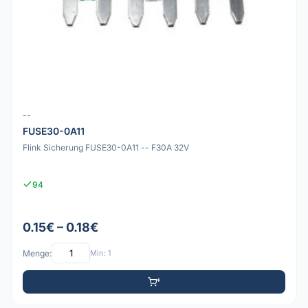
--
FUSE30-0A11
Flink Sicherung FUSE30-0A11 -- F30A 32V
94
0.15€ – 0.18€
Menge:
Min: 1