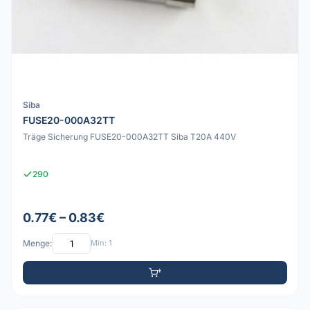
Siba
FUSE20-000A32TT
Träge Sicherung FUSE20-000A32TT Siba T20A 440V
290
0.77€ – 0.83€
Menge:
Min: 1