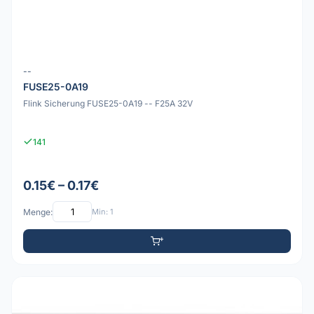
--
FUSE25-0A19
Flink Sicherung FUSE25-0A19 -- F25A 32V
141
0.15€ – 0.17€
Menge:
Min: 1