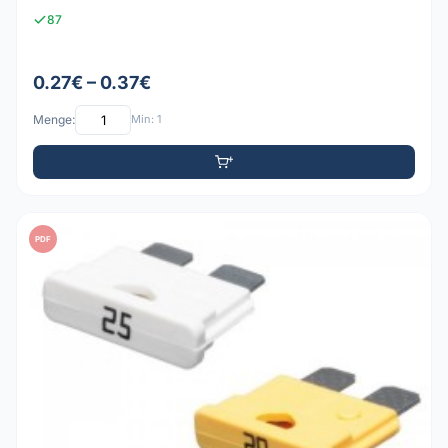
87
0.27€ – 0.37€
Menge:
Min: 1
PDF