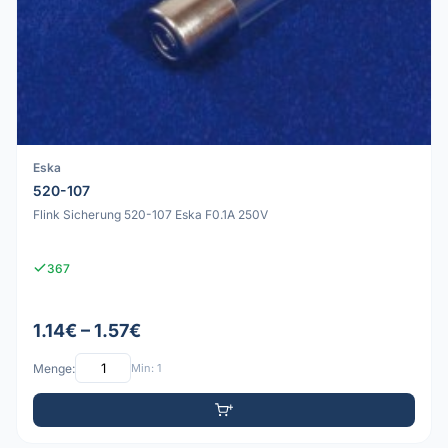
Eska
520-107
Flink Sicherung 520-107 Eska F0.1A 250V
367
1.14€ – 1.57€
Menge:
Min: 1