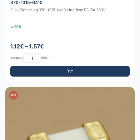
370-1315-0410
Flink Sicherung 370-1315-0410 Littelfuse F3.15A 250V
188
1.12€ – 1.57€
Menge:
Min: 1
PDF