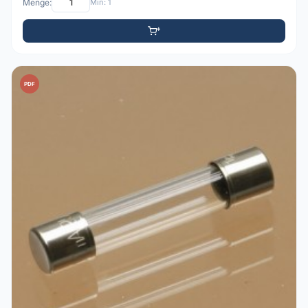
Menge:
Min: 1
PDF