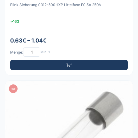
Flink Sicherung 0312-500HXP Littelfuse F0.5A 250V
63
0.63€ – 1.04€
Menge:
Min: 1
PDF