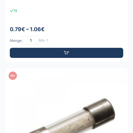
11
0.79€ – 1.06€
Menge:
Min: 1
PDF