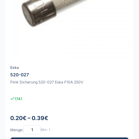
Eska
520-027
Flink Sicherung 520-027 Eska F10A 250V
1741
0.20€ – 0.39€
Menge:
Min: 1