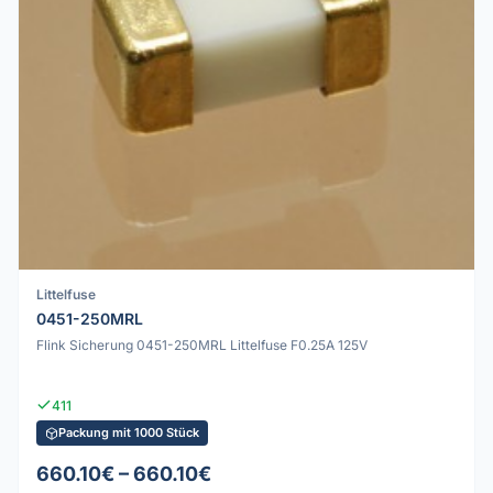
Littelfuse
0451-250MRL
Flink Sicherung 0451-250MRL Littelfuse F0.25A 125V
411
Packung mit 1000 Stück
660.10€ – 660.10€