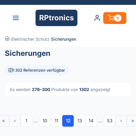
RPtronics
0
›
Elektrischer Schutz
›
Sicherungen
Sicherungen
1 302 Referenzen verfügbar
Es werden
276–300
Produkte von
1302
angezeigt
«
‹
1
...
10
11
12
13
14
...
53
›
»