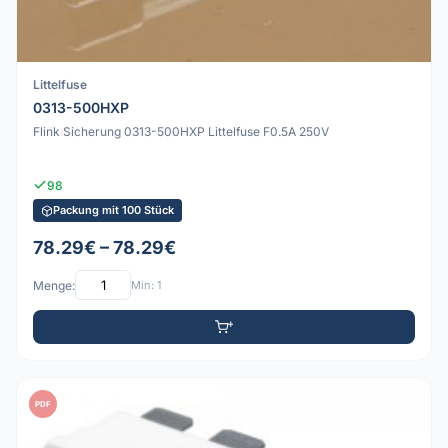
Littelfuse
0313-500HXP
Flink Sicherung 0313-500HXP Littelfuse F0.5A 250V
98
Packung mit 100 Stück
78.29€ – 78.29€
Menge:
Min: 1
PDF