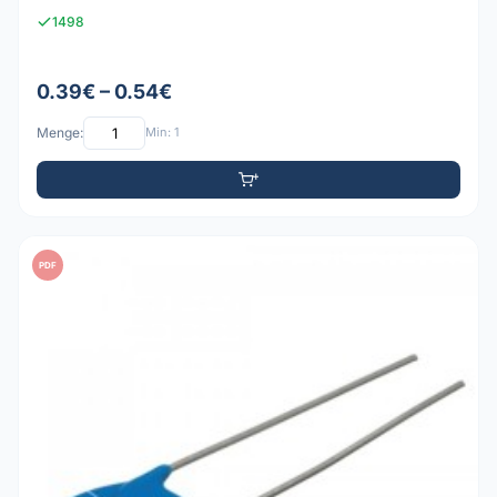
1498
0.39€ – 0.54€
Menge:
Min: 1
PDF