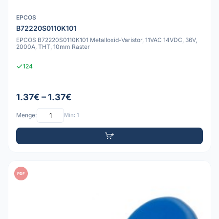
EPCOS
B72220S0110K101
EPCOS B72220S0110K101 Metalloxid-Varistor, 11VAC 14VDC, 36V,
2000A, THT, 10mm Raster
124
1.37€ – 1.37€
Menge:
Min: 1
PDF