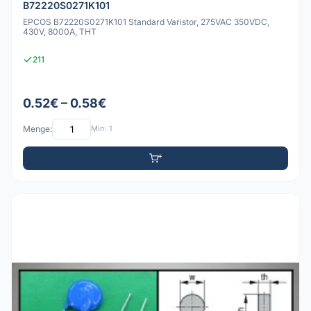
B72220S0271K101
EPCOS B72220S0271K101 Standard Varistor, 275VAC 350VDC,
430V, 8000A, THT
211
0.52€ – 0.58€
Menge:
Min: 1