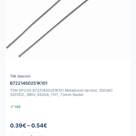
Tdk (epcos)
B72214S0251K101
TDK-EPCOS B72214S0251K101 Metalloxid-Varistor, 250VAC
320VDC, 390V, 4500A, THT, 7.5mm Raster
148
0.39€ – 0.54€