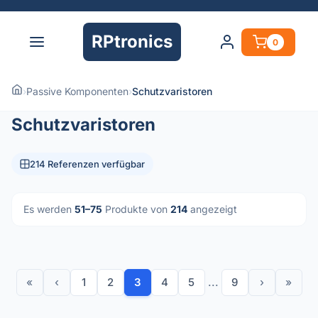
RPtronics
0
›
Passive Komponenten
›
Schutzvaristoren
Schutzvaristoren
214 Referenzen verfügbar
Es werden
51–75
Produkte von
214
angezeigt
«
‹
1
2
3
4
5
...
9
›
»