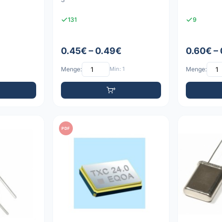
131
9
0.45€ – 0.49€
0.60€ –
Menge:
Min: 1
Menge:
PDF