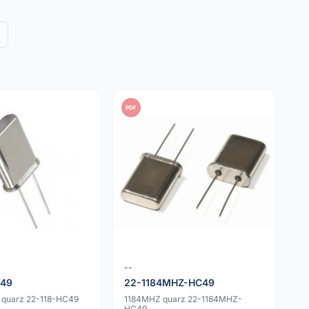
PDF
--
C49
22-1184MHZ-HC49
 quarz 22-118-HC49
1184MHZ quarz 22-1184MHZ-
HC49