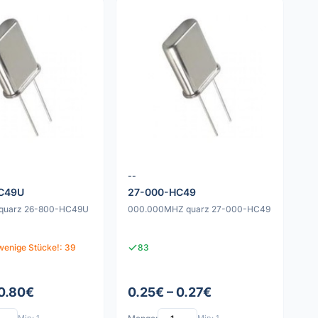
--
C49U
27-000-HC49
quarz 26-800-HC49U
000.000MHZ quarz 27-000-HC49
wenige Stücke!: 39
83
 0.80€
0.25€ – 0.27€