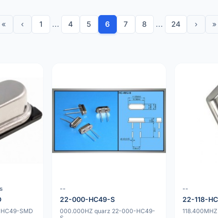
«
‹
1
...
4
5
6
7
8
...
24
›
»
s
--
--
D
22-000-HC49-S
22-118-H
-HC49-SMD
000.000HZ quarz 22-000-HC49-
118.400MHZ
S