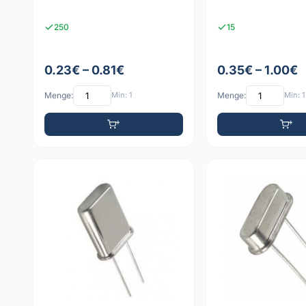
250
15
0.23€ – 0.81€
0.35€ – 1.00€
Menge:
Min: 1
Menge:
Min: 1