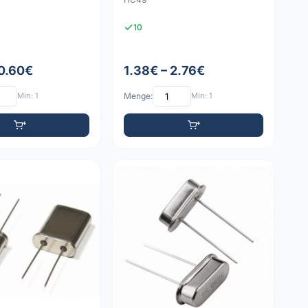
10
 0.60€
1.38€ – 2.76€
Min: 1
Menge:
Min: 1