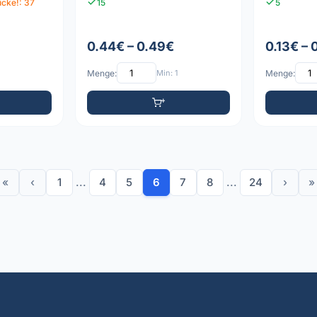
cke!: 37
15
5
0.44€ – 0.49€
0.13€ – 
Menge:
Min: 1
Menge:
«
‹
1
...
4
5
6
7
8
...
24
›
»