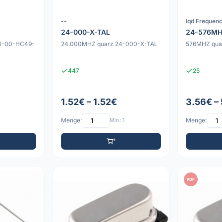
--
Iqd Frequen
24-000-X-TAL
24-576MH
4-00-HC49-
24.000MHZ quarz 24-000-X-TAL
576MHZ qu
447
25
1.52€ – 1.52€
3.56€ –
Menge:
Min: 1
Menge:
PDF