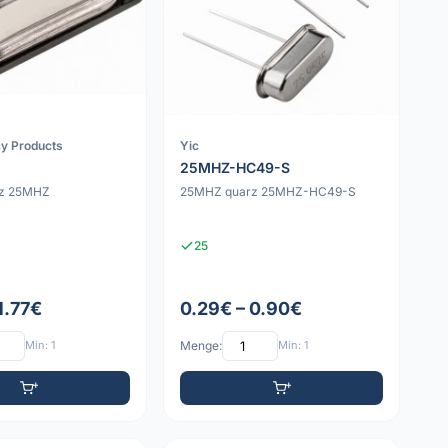
cy Products
Yic
25MHZ-HC49-S
z 25MHZ
25MHZ quarz 25MHZ-HC49-S
25
1.77€
0.29€ – 0.90€
Min: 1
Menge:
Min: 1