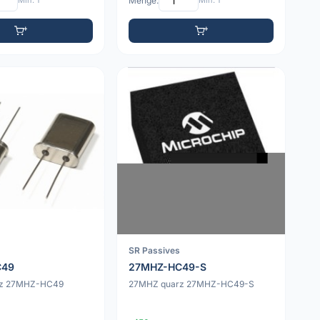
Min: 1
Menge:
Min: 1
SR Passives
C49
27MHZ-HC49-S
rz 27MHZ-HC49
27MHZ quarz 27MHZ-HC49-S