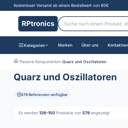
Kostenloser Versand ab einem Bestellwert von 80€
RPtronics
Marken
Über uns
Kontaktier
Kategorien
›
Passive Komponenten
›
Quarz und Oszillatoren
Quarz und Oszillatoren
579 Referenzen verfügbar
Es werden
126–150
Produkte von
579
angezeigt