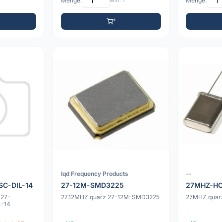
Menge:
Min: 1
Menge:
Iqd Frequency Products
--
C-DIL-14
27-12M-SMD3225
27MHZ-H
 27-
27.12MHZ quarz 27-12M-SMD3225
27MHZ qua
-14