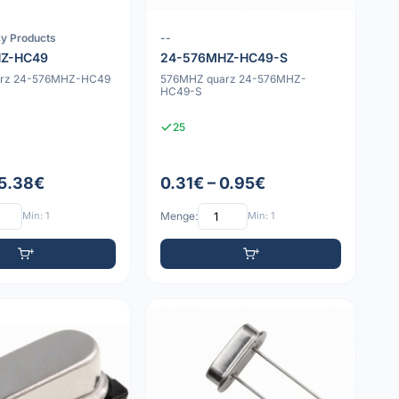
cy Products
--
Z-HC49
24-576MHZ-HC49-S
arz 24-576MHZ-HC49
576MHZ quarz 24-576MHZ-
HC49-S
25
 5.38€
0.31€ – 0.95€
Min: 1
Menge:
Min: 1