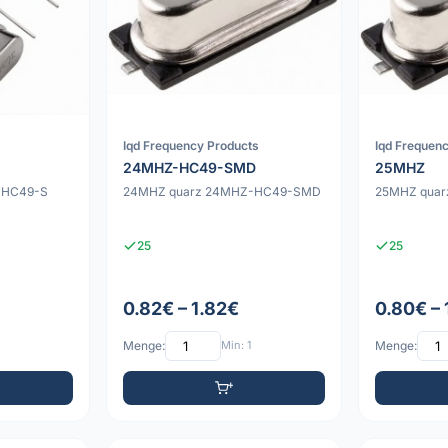
Iqd Frequency Products
Iqd Frequen
24MHZ-HC49-SMD
25MHZ
-HC49-S
24MHZ quarz 24MHZ-HC49-SMD
25MHZ quar
25
25
0.82€ – 1.82€
0.80€ – 
Menge:
Min: 1
Menge: