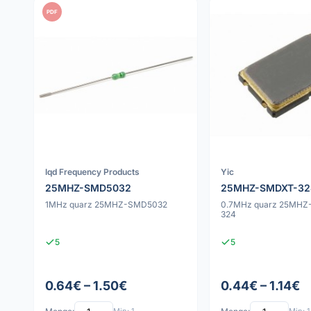
PDF
Iqd Frequency Products
Yic
25MHZ-SMD5032
25MHZ-SMDXT-32
1MHz quarz 25MHZ-SMD5032
0.7MHz quarz 25MH
324
5
5
0.64€ – 1.50€
0.44€ – 1.14€