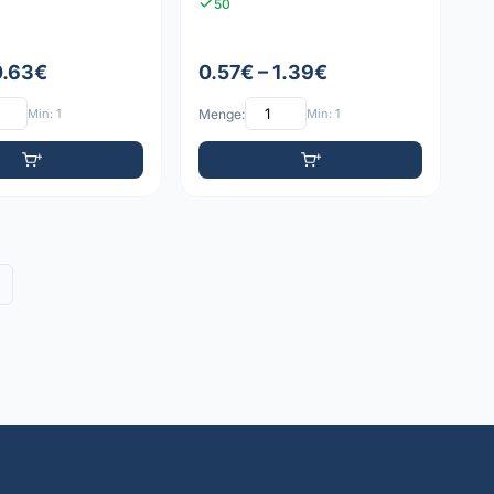
50
0.63€
0.57€ – 1.39€
Min: 1
Menge:
Min: 1