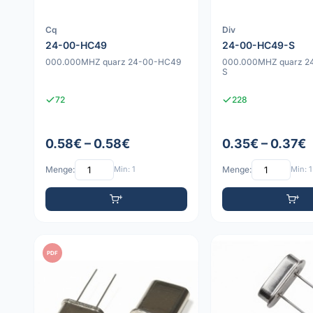
Cq
Div
24-00-HC49
24-00-HC49-S
000.000MHZ quarz 24-00-HC49
000.000MHZ quarz 2
S
72
228
0.58€ – 0.58€
0.35€ – 0.37€
Menge:
Min: 1
Menge:
Min: 1
PDF