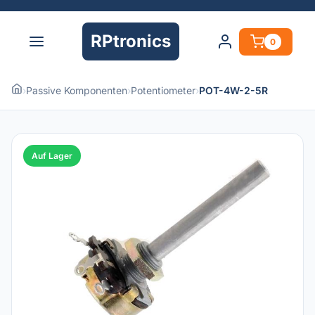
RPtronics
0
›
Passive Komponenten
›
Potentiometer
›
POT-4W-2-5R
Auf Lager