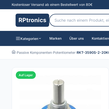
Kostenloser Versand ab einem Bestellwert von 80€
RPtronics
Marken
Über uns
Kontaktier
Kategorien
›
Passive Komponenten
›
Potentiometer
›
RKT-3590S-2-20K
Auf Lager