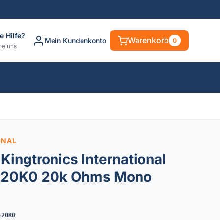
e Hilfe?
Warenkorb
Mein Kundenkonto
0
ie uns
ONAL
Kingtronics International
-20K0 20k Ohms Mono
-20K0