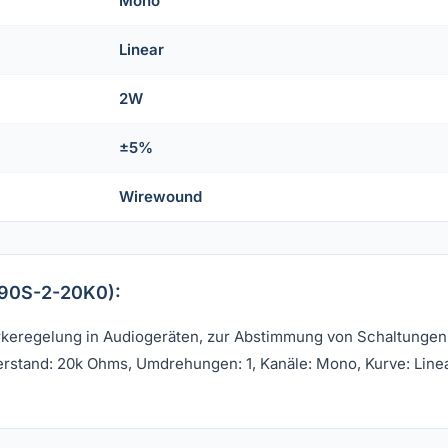
Mono
Linear
2W
±5%
Wirewound
590S-2-20K0):
rkeregelung in Audiogeräten, zur Abstimmung von Schaltungen
stand: 20k Ohms, Umdrehungen: 1, Kanäle: Mono, Kurve: Linear