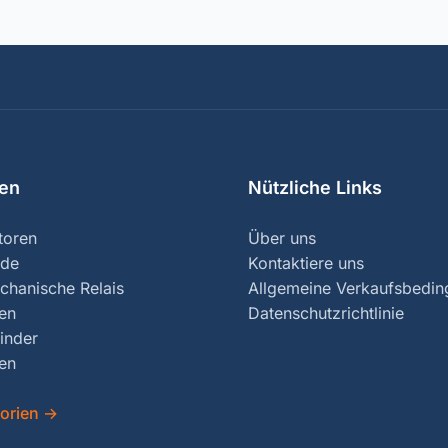
ien
Nützliche Links
toren
Über uns
nde
Kontaktiere uns
chanische Relais
Allgemeine Verkaufsbedi
ren
Datenschutzrichtlinie
inder
en
gorien
→