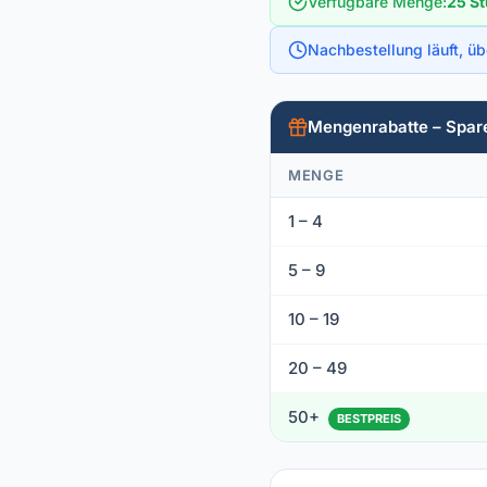
Verfügbare Menge
:
25 St
Nachbestellung läuft, ü
Mengenrabatte – Spar
MENGE
1 – 4
5 – 9
10 – 19
20 – 49
50+
BESTPREIS