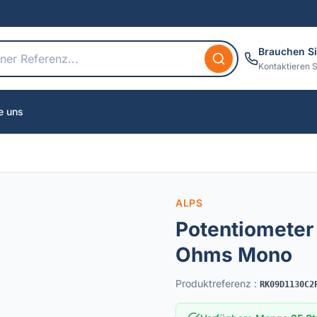
Brauchen Si
Kontaktieren S
e uns
ALPS
Potentiomete
Ohms Mono
Produktreferenz
:
RK09D1130C2