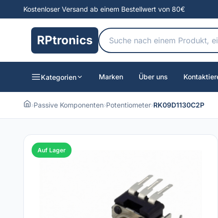
Kostenloser Versand ab einem Bestellwert von 80€
RPtronics
Marken
Über uns
Kontaktier
Kategorien
›
Passive Komponenten
›
Potentiometer
›
RK09D1130C2P
Auf Lager