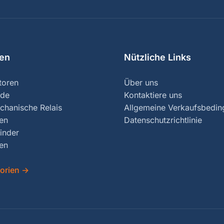
ien
Nützliche Links
toren
Über uns
nde
Kontaktiere uns
chanische Relais
Allgemeine Verkaufsbedi
ren
Datenschutzrichtlinie
inder
en
gorien
→