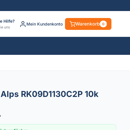
e Hilfe?
Warenkorb
Mein Kundenkonto
0
ie uns
r Alps RK09D1130C2P 10k
P