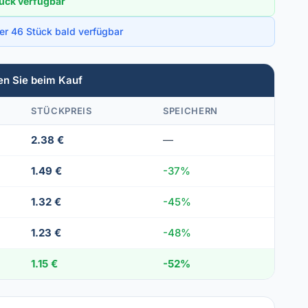
ück verfügbar
ber 46 Stück bald verfügbar
en Sie beim Kauf
STÜCKPREIS
SPEICHERN
2.38 €
—
1.49 €
-37%
1.32 €
-45%
1.23 €
-48%
1.15 €
-52%