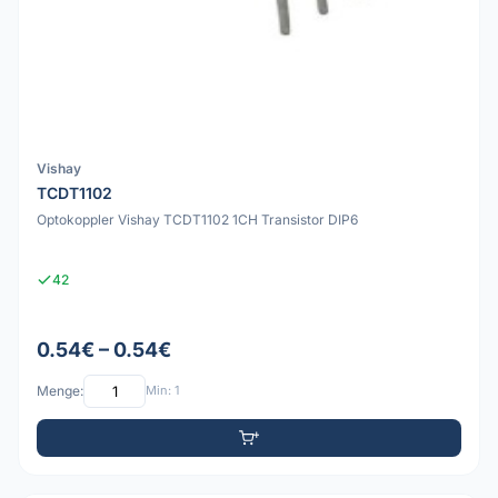
Vishay
TCDT1102
Optokoppler Vishay TCDT1102 1CH Transistor DIP6
42
0.54€ – 0.54€
Menge:
Min: 1