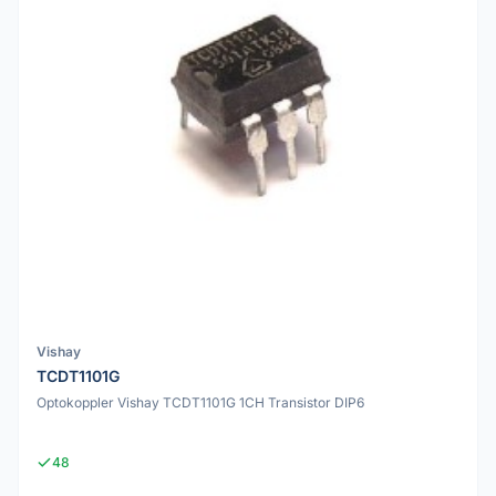
Vishay
TCDT1101G
Optokoppler Vishay TCDT1101G 1CH Transistor DIP6
48