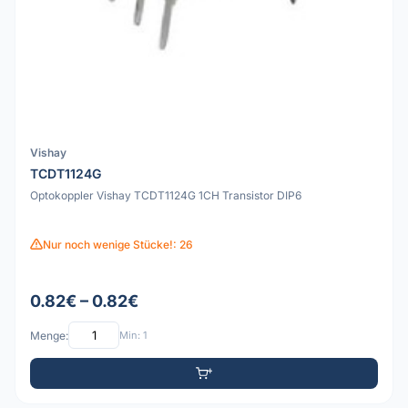
Vishay
TCDT1124G
Optokoppler Vishay TCDT1124G 1CH Transistor DIP6
Nur noch wenige Stücke!: 26
0.82€ – 0.82€
Menge:
Min: 1