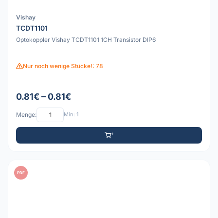
Vishay
TCDT1101
Optokoppler Vishay TCDT1101 1CH Transistor DIP6
Nur noch wenige Stücke!: 78
0.81€ – 0.81€
Menge:
Min: 1
PDF