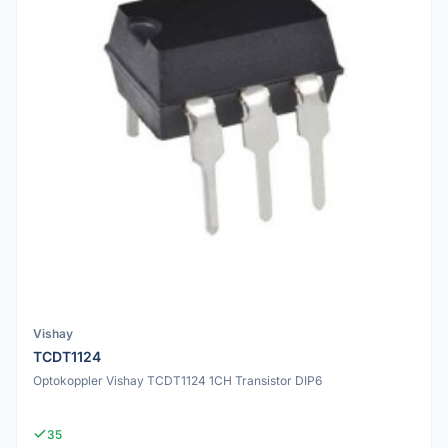
Vishay
TCDT1124
Optokoppler Vishay TCDT1124 1CH Transistor DIP6
35