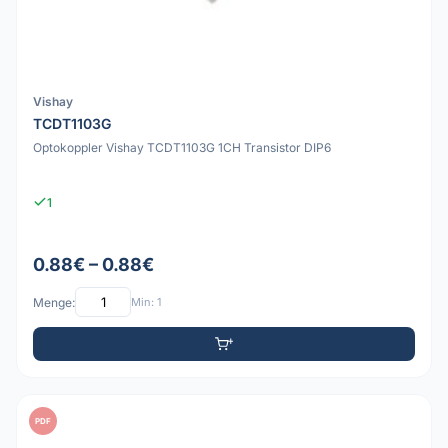
Vishay
TCDT1103G
Optokoppler Vishay TCDT1103G 1CH Transistor DIP6
1
0.88€ – 0.88€
Menge:
Min: 1
PDF