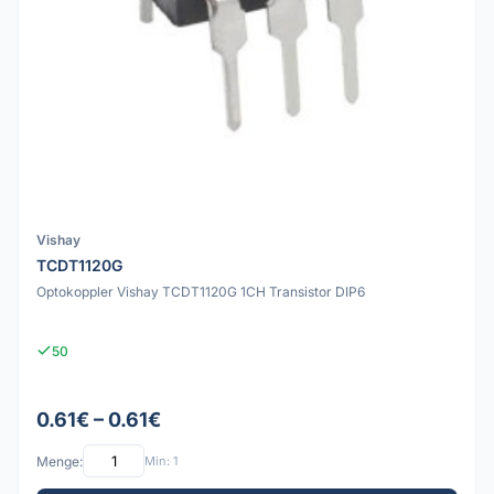
Vishay
TCDT1120G
Optokoppler Vishay TCDT1120G 1CH Transistor DIP6
50
0.61€ – 0.61€
Menge:
Min: 1