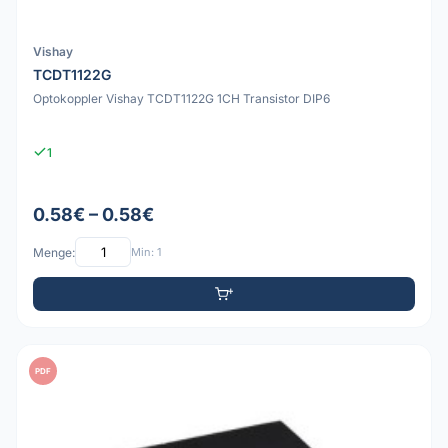
Vishay
TCDT1122G
Optokoppler Vishay TCDT1122G 1CH Transistor DIP6
1
0.58€ – 0.58€
Menge:
Min: 1
PDF