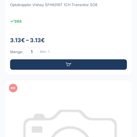
Optokoppler Vishay SFH6316T 1CH Transistor SO8
988
3.13€ – 3.13€
Menge:
Min: 1
PDF