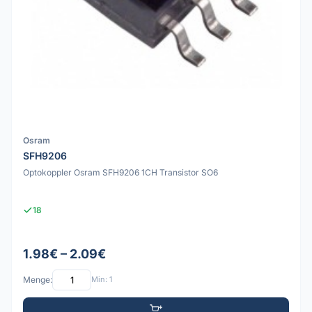
Osram
SFH9206
Optokoppler Osram SFH9206 1CH Transistor SO6
18
1.98€ – 2.09€
Menge:
Min: 1