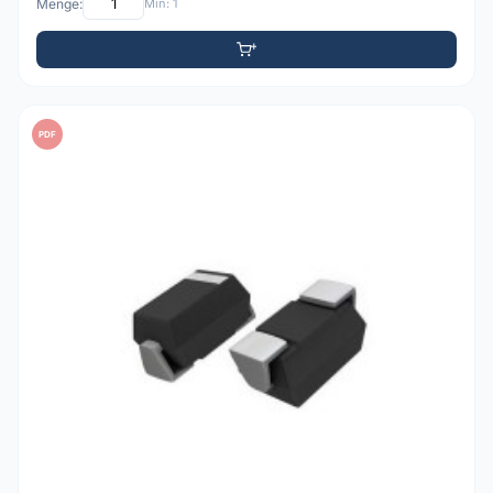
Menge:
Min: 1
PDF