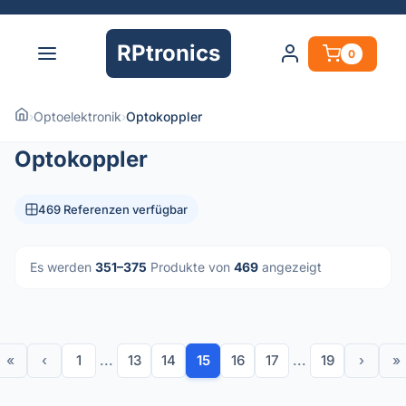
RPtronics
0
›
Optoelektronik
›
Optokoppler
Optokoppler
469 Referenzen verfügbar
Es werden
351–375
Produkte von
469
angezeigt
«
‹
1
...
13
14
15
16
17
...
19
›
»