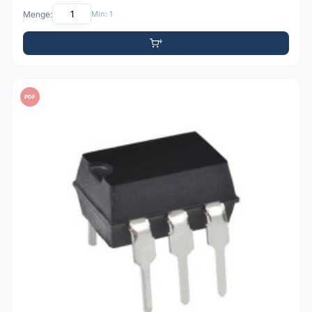
Menge:
Min: 1
PDF