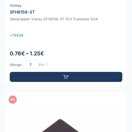
Vishay
SFH6156-3T
Optokoppler Vishay SFH6156-3T 1CH Transistor SO4
9438
0.76€ – 1.25€
Menge:
Min: 1
PDF