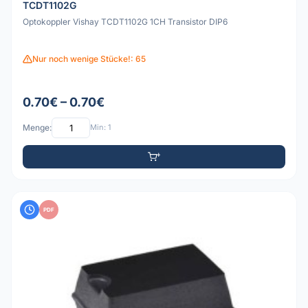
TCDT1102G
Optokoppler Vishay TCDT1102G 1CH Transistor DIP6
Nur noch wenige Stücke!: 65
0.70€ – 0.70€
Menge:
Min: 1
PDF