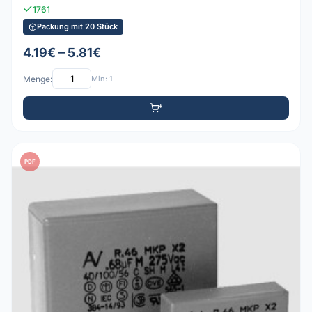
1761
Packung mit 20 Stück
4.19€ – 5.81€
Menge:
Min: 1
PDF