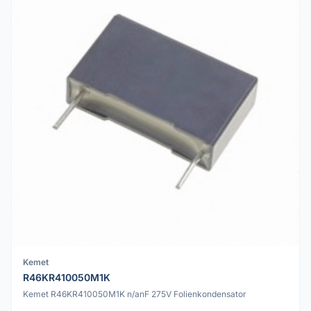
Kemet
R46KR410050M1K
Kemet R46KR410050M1K n/anF 275V Folienkondensator