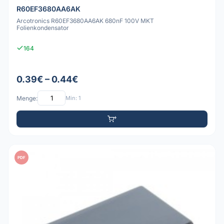
R60EF3680AA6AK
Arcotronics R60EF3680AA6AK 680nF 100V MKT
Folienkondensator
164
0.39€ – 0.44€
Menge:
Min: 1
PDF