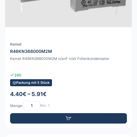
Kemet
R46KN368000M2M
Kemet R46KN368000M2M n/anF n/aV Folienkondensator
240
Packung mit 5 Stück
4.40€ – 5.91€
Menge:
Min: 1