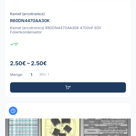
Kemet (arcotronics)
R60DN4470AA30K
Kemet (arcotronics) R60DN4470AA30K 4700nF 63V
Folienkondensator
17
2.50€ – 2.50€
Menge:
Min: 1