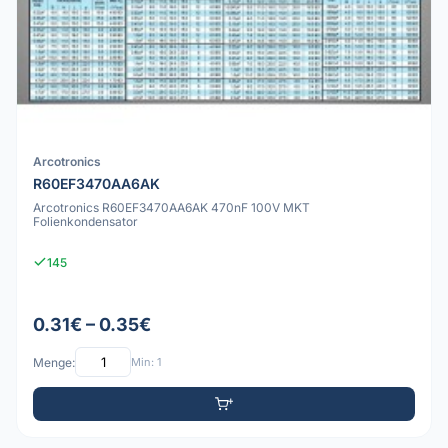
Arcotronics
R60EF3470AA6AK
Arcotronics R60EF3470AA6AK 470nF 100V MKT
Folienkondensator
145
0.31€ – 0.35€
Menge:
Min: 1