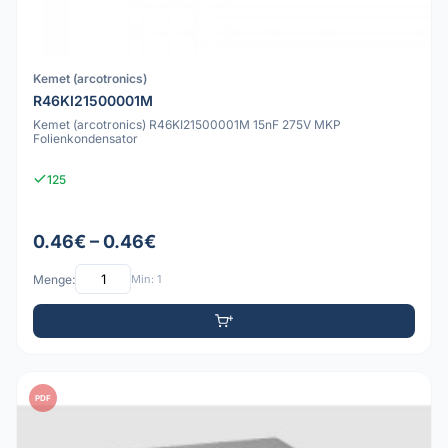
Kemet (arcotronics)
R46KI21500001M
Kemet (arcotronics) R46KI21500001M 15nF 275V MKP
Folienkondensator
125
0.46€ – 0.46€
Menge:
Min: 1
PDF