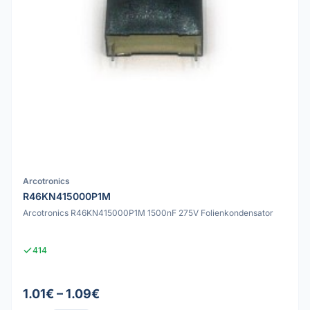
Arcotronics
R46KN415000P1M
Arcotronics R46KN415000P1M 1500nF 275V Folienkondensator
414
1.01€ – 1.09€