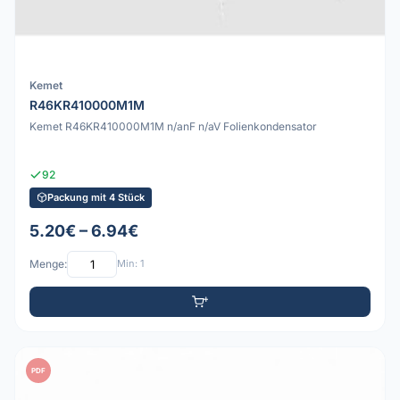
Kemet
R46KR410000M1M
Kemet R46KR410000M1M n/anF n/aV Folienkondensator
92
Packung mit 4 Stück
5.20€ – 6.94€
Menge:
Min: 1
PDF