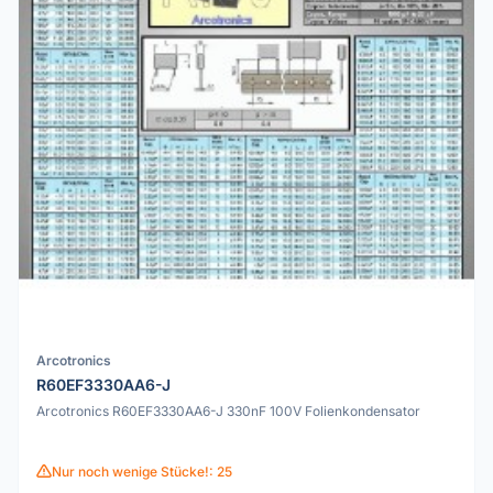
Arcotronics
R60EF3330AA6-J
Arcotronics R60EF3330AA6-J 330nF 100V Folienkondensator
Nur noch wenige Stücke!: 25