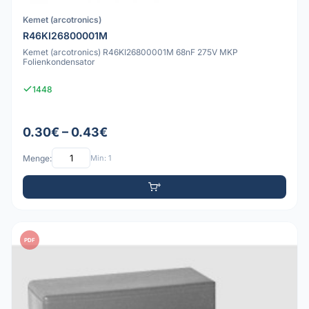
Kemet (arcotronics)
R46KI26800001M
Kemet (arcotronics) R46KI26800001M 68nF 275V MKP
Folienkondensator
1448
0.30€ – 0.43€
Menge:
Min: 1
PDF