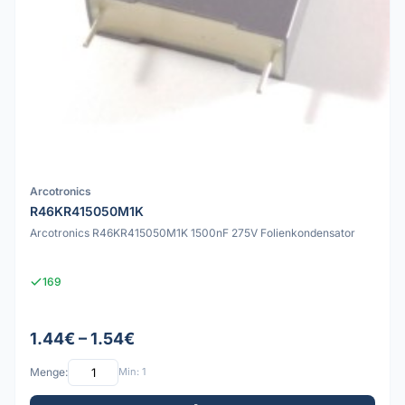
Arcotronics
R46KR415050M1K
Arcotronics R46KR415050M1K 1500nF 275V Folienkondensator
169
1.44€ – 1.54€
Menge:
Min: 1