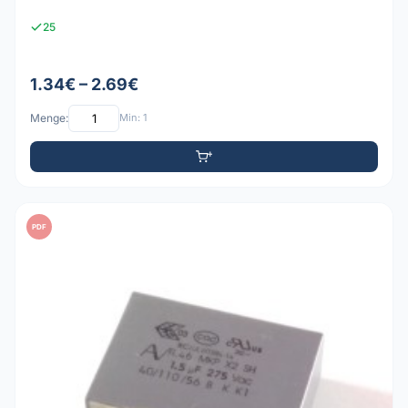
25
1.34€ – 2.69€
Menge:
Min: 1
PDF