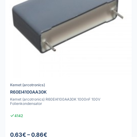
Kemet (arcotronics)
R60EI4100AA30K
Kemet (arcotronics) R60EI4100AA30K 1000nF 100V
Folienkondensator
4142
0.63€ – 0.86€