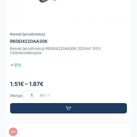
Kemet (arcotronics)
R60EI4220AA30K
Kemet (arcotronics) R60EI4220AA30K 2200nF 100V
Folienkondensator
272
1.51€ – 1.87€
Menge:
Min: 1
PDF