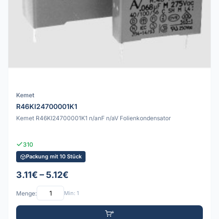
Kemet
R46KI24700001K1
Kemet R46KI24700001K1 n/anF n/aV Folienkondensator
310
Packung mit 10 Stück
3.11€ – 5.12€
Menge:
Min: 1