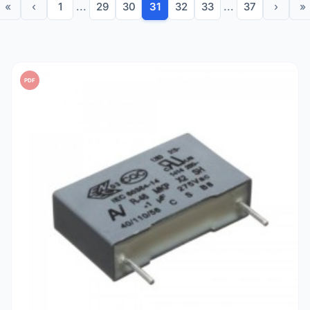
«
‹
1
...
29
30
31
32
33
...
37
›
»
PDF