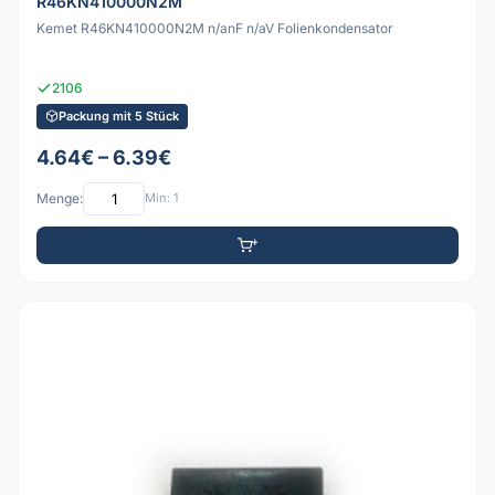
R46KN410000N2M
Kemet R46KN410000N2M n/anF n/aV Folienkondensator
2106
Packung mit 5 Stück
4.64€ – 6.39€
Menge:
Min: 1