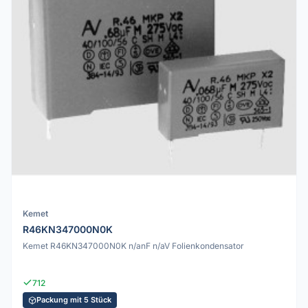
Kemet
R46KN347000N0K
Kemet R46KN347000N0K n/anF n/aV Folienkondensator
712
Packung mit 5 Stück