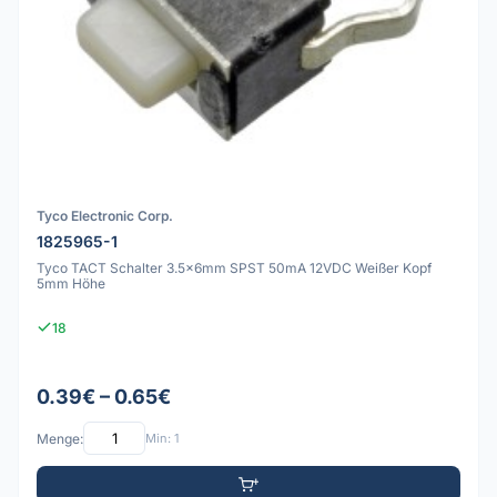
Tyco Electronic Corp.
1825965-1
Tyco TACT Schalter 3.5x6mm SPST 50mA 12VDC Weißer Kopf
5mm Höhe
18
0.39€ – 0.65€
Menge:
Min: 1