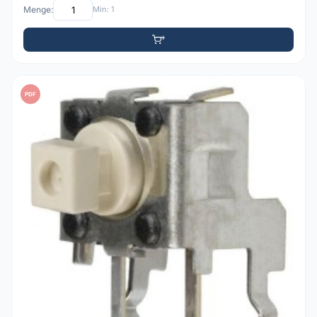
Menge:
Min: 1
PDF