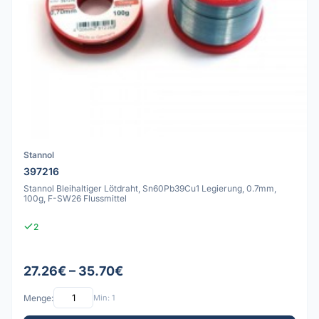
Stannol
397216
Stannol Bleihaltiger Lötdraht, Sn60Pb39Cu1 Legierung, 0.7mm,
100g, F-SW26 Flussmittel
2
27.26€ – 35.70€
Menge:
Min: 1