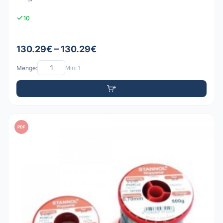
10
130.29€ – 130.29€
Menge:
Min: 1
PDF