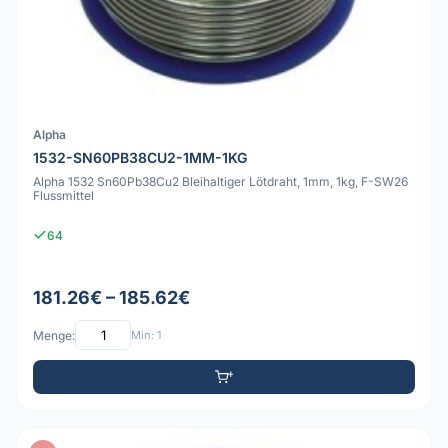
Alpha
1532-SN60PB38CU2-1MM-1KG
Alpha 1532 Sn60Pb38Cu2 Bleihaltiger Lötdraht, 1mm, 1kg, F-SW26
Flussmittel
64
181.26€ – 185.62€
Menge:
Min: 1