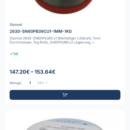
Stannol
2630-SN60PB39CU1-1MM-1KG
Stannol 2630-SN60Pb39Cu1 Bleihaltiger Lötdraht, 1mm
Durchmesser, 1kg Rolle, Sn60Pb39Cu1 Legierung, +
68
147.20€ – 153.64€
Menge:
Min: 1