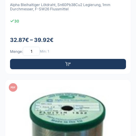
Alpha Bleihaltiger Lötdraht, Sn60Pb38Cu2 Legierung, 1mm
Durchmesser, F-SW26 Flussmittel
30
32.87€ – 39.92€
Menge:
Min: 1
PDF