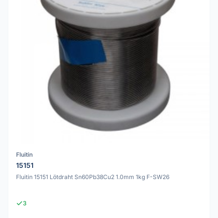
Fluitin
15151
Fluitin 15151 Lötdraht Sn60Pb38Cu2 1.0mm 1kg F-SW26
3