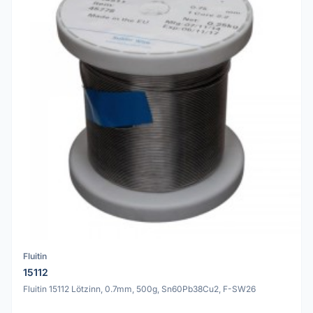
Fluitin
15112
Fluitin 15112 Lötzinn, 0.7mm, 500g, Sn60Pb38Cu2, F-SW26