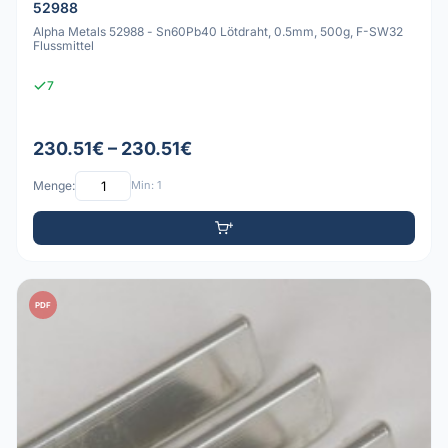
52988
Alpha Metals 52988 - Sn60Pb40 Lötdraht, 0.5mm, 500g, F-SW32
Flussmittel
7
230.51€ – 230.51€
Menge:
Min: 1
PDF