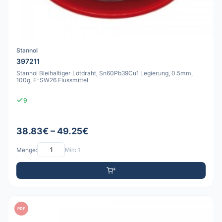
Stannol
397211
Stannol Bleihaltiger Lötdraht, Sn60Pb39Cu1 Legierung, 0.5mm,
100g, F-SW26 Flussmittel
9
38.83€ – 49.25€
Menge:
Min: 1
PDF