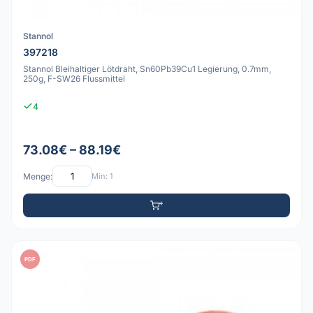
Stannol
397218
Stannol Bleihaltiger Lötdraht, Sn60Pb39Cu1 Legierung, 0.7mm,
250g, F-SW26 Flussmittel
4
73.08€ – 88.19€
Menge:
Min: 1
PDF