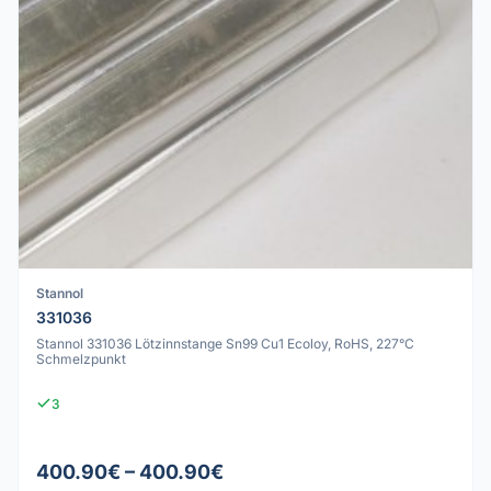
Stannol
331036
Stannol 331036 Lötzinnstange Sn99 Cu1 Ecoloy, RoHS, 227°C
Schmelzpunkt
3
400.90€ – 400.90€