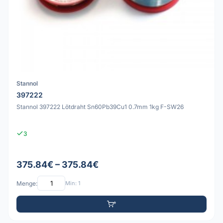
Stannol
397222
Stannol 397222 Lötdraht Sn60Pb39Cu1 0.7mm 1kg F-SW26
3
375.84€ – 375.84€
Menge:
Min: 1