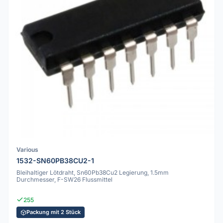
Various
1532-SN60PB38CU2-1
Bleihaltiger Lötdraht, Sn60Pb38Cu2 Legierung, 1.5mm
Durchmesser, F-SW26 Flussmittel
255
Packung mit 2 Stück