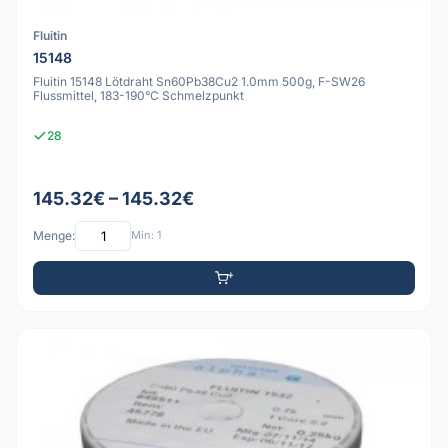
Fluitin
15148
Fluitin 15148 Lötdraht Sn60Pb38Cu2 1.0mm 500g, F-SW26
Flussmittel, 183-190°C Schmelzpunkt
28
145.32€ – 145.32€
Menge:
Min: 1