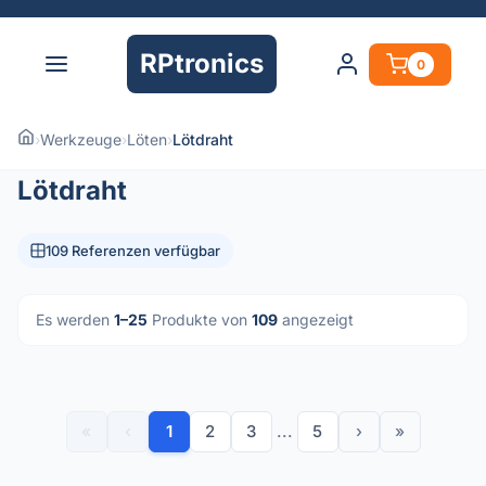
RPtronics
0
›
Werkzeuge
›
Löten
›
Lötdraht
Lötdraht
109 Referenzen verfügbar
Es werden
1–25
Produkte von
109
angezeigt
«
‹
1
2
3
...
5
›
»