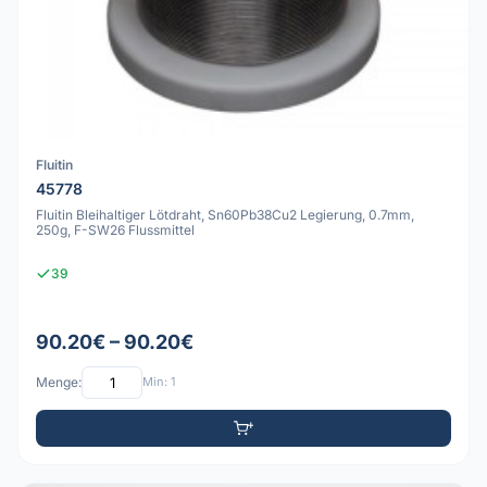
Fluitin
45778
Fluitin Bleihaltiger Lötdraht, Sn60Pb38Cu2 Legierung, 0.7mm,
250g, F-SW26 Flussmittel
39
90.20€ – 90.20€
Menge:
Min: 1