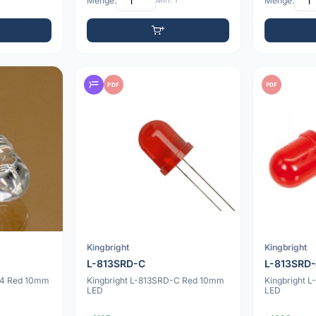
Menge:
Min: 1
Menge:
PDF
PDF
Kingbright
Kingbright
L-813SRD-C
L-813SRD
J4 Red 10mm
Kingbright L-813SRD-C Red 10mm
Kingbright 
LED
LED