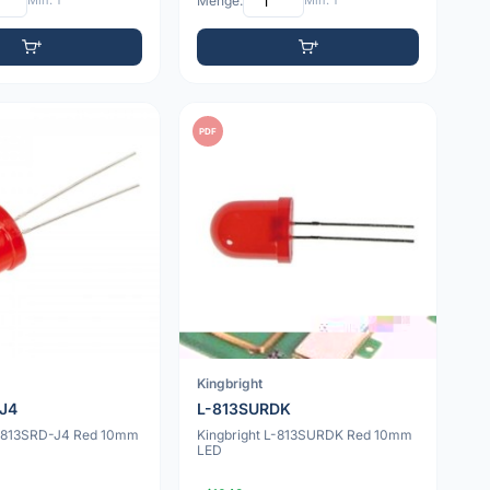
Min: 1
Menge:
Min: 1
PDF
Kingbright
-J4
L-813SURDK
L-813SRD-J4 Red 10mm
Kingbright L-813SURDK Red 10mm
LED