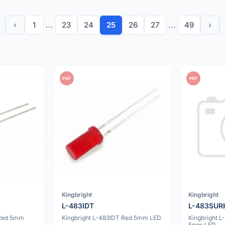
‹
1
...
23
24
25
26
27
...
49
›
PDF
PDF
Kingbright
Kingbright
L-483IDT
L-483SU
 Red 5mm
Kingbright L-483IDT Red 5mm LED
Kingbright
5mm LED