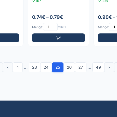
167
398
0.74€ – 0.79€
0.90€ –
Menge:
Min: 1
Menge:
‹
1
...
23
24
25
26
27
...
49
›