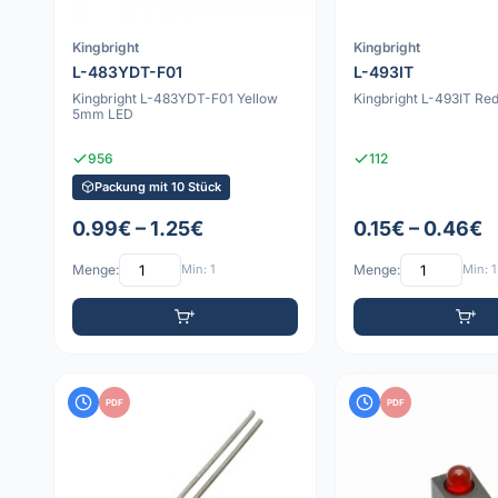
Kingbright
Kingbright
L-483YDT-F01
L-493IT
Kingbright L-483YDT-F01 Yellow
Kingbright L-493IT R
5mm LED
956
112
Packung mit 10 Stück
0.99€ – 1.25€
0.15€ – 0.46€
Menge:
Min: 1
Menge:
Min: 1
PDF
PDF