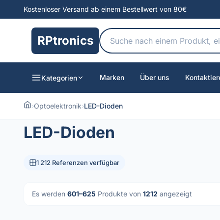
Kostenloser Versand ab einem Bestellwert von 80€
RPtronics
Marken
Über uns
Kontaktier
Kategorien
›
Optoelektronik
›
LED-Dioden
LED-Dioden
1 212 Referenzen verfügbar
Es werden
601–625
Produkte von
1212
angezeigt