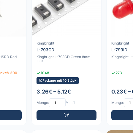
Kingbright
Kingbright
L-793GD
L-793ID
-1SRD Red
Kingbright L-793GD Green 8mm
Kingbright 
LED
ücke!: 300
1048
273
Packung mit 10 Stück
3.26€ – 5.12€
0.23€ –
Menge:
Min: 1
Menge: