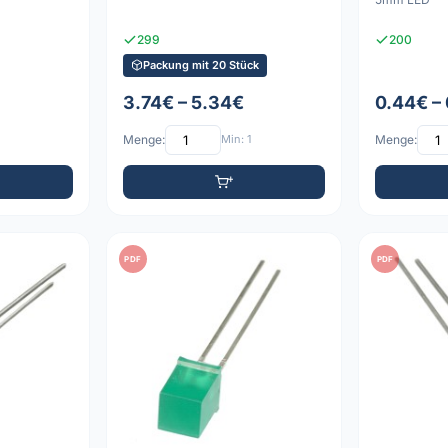
299
200
Packung mit 20 Stück
3.74€ – 5.34€
0.44€ –
Menge:
Min: 1
Menge:
PDF
PDF