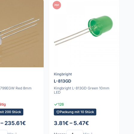
PDF
Kingbright
L-813GD
 L-799EGW Red 8mm
Kingbright L-813GD Green 10mm
LED
ätig
126
mit 200 Stück
Packung mit 10 Stück
 – 235.61€
3.81€ – 5.47€