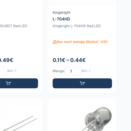
Kingbright
L-704HD
L-503IDT Red LED
Kingbright L-704HD Red LED
Nur noch wenige Stücke!: 430
 0.49€
0.11€ – 0.44€
Min: 1
Menge:
Min: 1