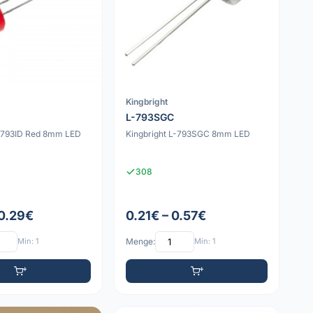
Kingbright
L-793SGC
L-793ID Red 8mm LED
Kingbright L-793SGC 8mm LED
308
 0.29€
0.21€ – 0.57€
Min: 1
Menge:
Min: 1