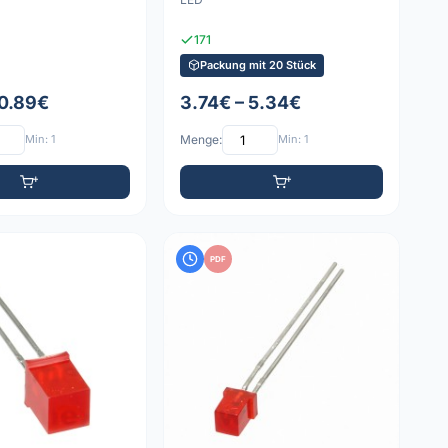
171
Packung mit 20 Stück
 0.89€
3.74€ – 5.34€
Min: 1
Menge:
Min: 1
PDF