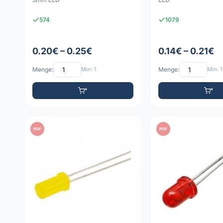
574
1079
0.20€ – 0.25€
0.14€ – 0.21€
Menge:
Min: 1
Menge:
Min: 1
PDF
PDF