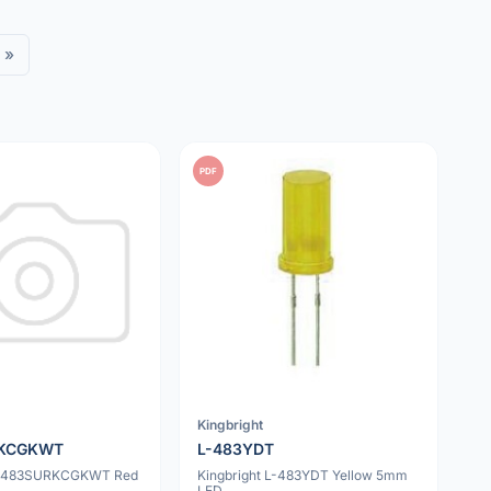
»
PDF
Kingbright
RKCGKWT
L-483YDT
 L-483SURKCGKWT Red
Kingbright L-483YDT Yellow 5mm
LED