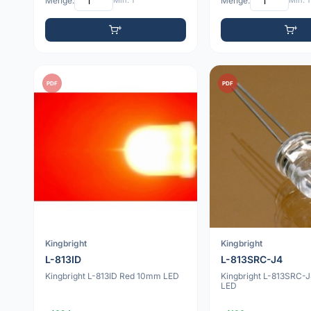
Menge:
Min: 1
Menge:
Min: 1
PDF
PDF
Kingbright
Kingbright
L-813ID
L-813SRC-J4
Kingbright L-813ID Red 10mm LED
Kingbright L-813SRC-
LED