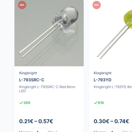
PDF
PDF
Kingbright
Kingbright
L-793SRC-C
L-793YD
Kingbright L-793SRC-C Red 8mm
Kingbright L-793YD 8
LED
369
616
0.21€ – 0.57€
0.30€ – 0.74€