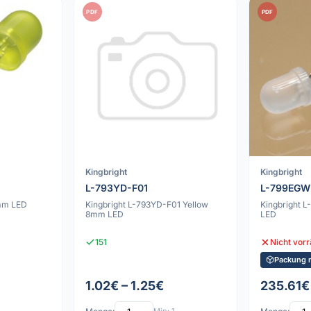
PDF
PDF
Kingbright
Kingbright
L-793YD-F01
L-799EGW
mm LED
Kingbright L-793YD-F01 Yellow
Kingbright
8mm LED
LED
151
Nicht vorr
Packung 
1.02€ – 1.25€
235.61€