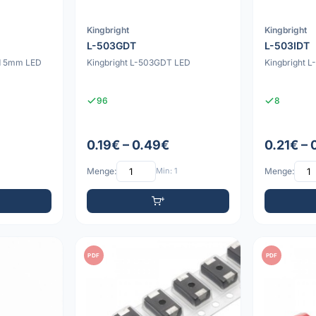
Kingbright
Kingbright
L-503GDT
L-503IDT
ed 5mm LED
Kingbright L-503GDT LED
Kingbright 
96
8
0.19€ – 0.49€
0.21€ –
Menge:
Min: 1
Menge:
PDF
PDF