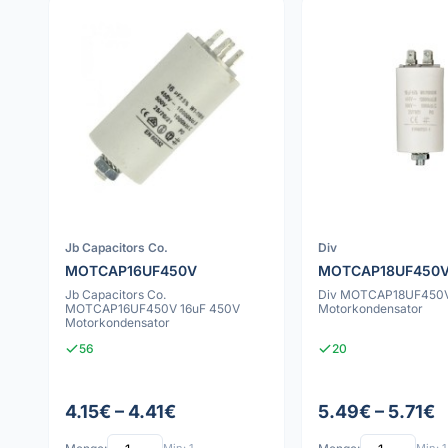
Jb Capacitors Co.
Div
MOTCAP16UF450V
MOTCAP18UF450
Jb Capacitors Co.
Div MOTCAP18UF450V
MOTCAP16UF450V 16uF 450V
Motorkondensator
Motorkondensator
56
20
4.15€ – 4.41€
5.49€ – 5.71€