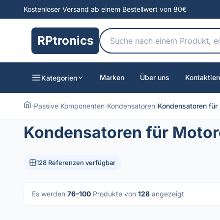
Kostenloser Versand ab einem Bestellwert von 80€
RPtronics
Marken
Über uns
Kontaktier
Kategorien
›
Passive Komponenten
›
Kondensatoren
›
Kondensatoren für
Kondensatoren für Moto
128 Referenzen verfügbar
Es werden
76–100
Produkte von
128
angezeigt