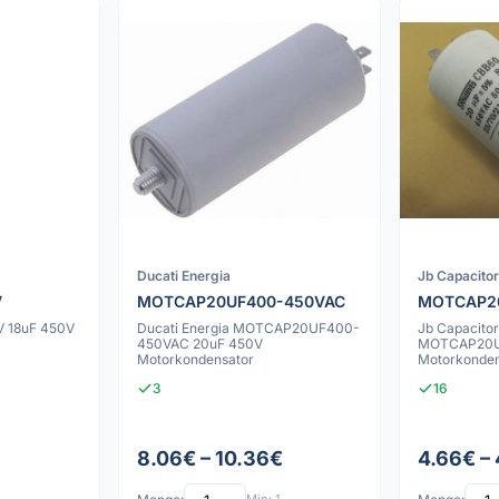
Ducati Energia
Jb Capacito
V
MOTCAP20UF400-450VAC
MOTCAP2
 18uF 450V
Ducati Energia MOTCAP20UF400-
Jb Capacitor
450VAC 20uF 450V
MOTCAP20U
Motorkondensator
Motorkonden
3
16
8.06€ – 10.36€
4.66€ –