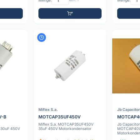
Menge:
Min: 1
Menge:
Miflex S.a.
Jb Capacito
V-B
MOTCAP35UF450V
MOTCAP4
Miflex S.a. MOTCAP35UF450V
Jb Capacitor
30uF 450V
35uF 450V Motorkondensator
MOTCAP40U
Motorkonden