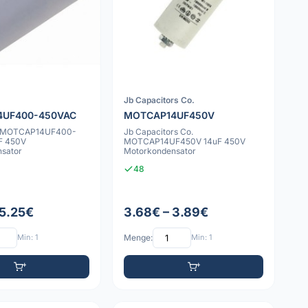
Jb Capacitors Co.
4UF400-450VAC
MOTCAP14UF450V
s MOTCAP14UF400-
Jb Capacitors Co.
F 450V
MOTCAP14UF450V 14uF 450V
sator
Motorkondensator
48
 5.25€
3.68€ – 3.89€
Min: 1
Menge:
Min: 1