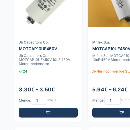
Jb Capacitors Co.
Miflex S.a.
MOTCAP10UF450V
MOTCAP10UF450V
Jb Capacitors Co.
Miflex S.a. MOTCAP1
MOTCAP10UF450V 10uF 450V
10uF 450V Motorkonde
Motorkondensator
24
Nur noch wenige Stü
3.30€ – 3.50€
5.94€ – 6.24€
Menge:
Min: 1
Menge:
Min: 1