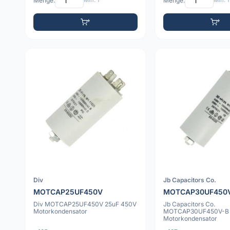
Menge:
Min: 1
Menge:
Min: 1
Div
Jb Capacitors Co.
MOTCAP25UF450V
MOTCAP30UF450
Div MOTCAP25UF450V 25uF 450V
Jb Capacitors Co.
Motorkondensator
MOTCAP30UF450V-B 
Motorkondensator