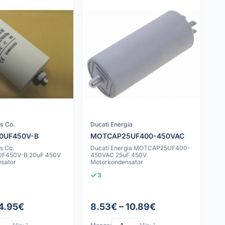
rs Co.
Ducati Energia
0UF450V-B
MOTCAP25UF400-450VAC
s Co.
Ducati Energia MOTCAP25UF400-
F450V-B 20uF 450V
450VAC 25uF 450V
sator
Motorkondensator
3
 4.95€
8.53€ – 10.89€