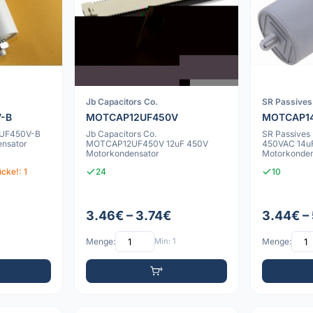
Jb Capacitors Co.
SR Passives
-B
MOTCAP12UF450V
MOTCAP1
0UF450V-B
Jb Capacitors Co.
SR Passive
nsator
MOTCAP12UF450V 12uF 450V
450VAC 14u
Motorkondensator
Motorkonden
cke!: 1
24
10
3.46€ – 3.74€
3.44€ –
Menge:
Min: 1
Menge: