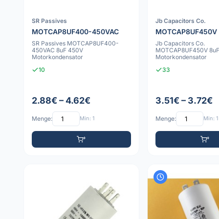
SR Passives
Jb Capacitors Co.
MOTCAP8UF400-450VAC
MOTCAP8UF450V
SR Passives MOTCAP8UF400-
Jb Capacitors Co.
450VAC 8uF 450V
MOTCAP8UF450V 8uF
Motorkondensator
Motorkondensator
10
33
2.88€ – 4.62€
3.51€ – 3.72€
Menge:
Min: 1
Menge:
Min: 1