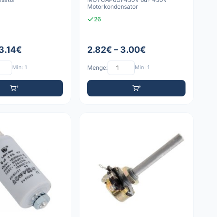
Motorkondensator
26
 3.14€
2.82€ – 3.00€
Min: 1
Menge:
Min: 1