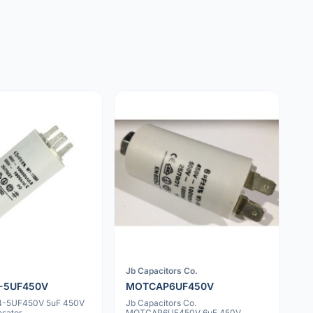
Jb Capacitors Co.
-5UF450V
MOTCAP6UF450V
-5UF450V 5uF 450V
Jb Capacitors Co.
sator
MOTCAP6UF450V 6uF 450V