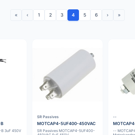
«
‹
1
2
3
4
5
6
›
»
SR Passives
--
-B
MOTCAP4-5UF400-450VAC
MOTCAP4
B 3uF 450V
SR Passives MOTCAP4-5UF400-
-- MOTCAP4
450VAC 5uF 450V
Motorkonden