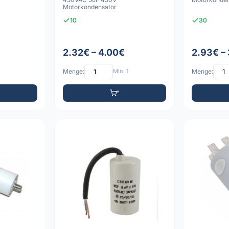
Motorkondensator
10
30
2.32€ – 4.00€
2.93€ –
Menge:
Min: 1
Menge: