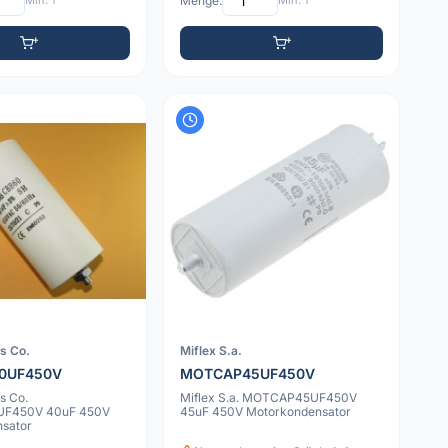
Min: 1
Menge:
Min: 1
rs Co.
Miflex S.a.
0UF450V
MOTCAP45UF450V
s Co.
Miflex S.a. MOTCAP45UF450V
F450V 40uF 450V
45uF 450V Motorkondensator
sator