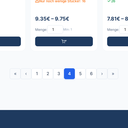
Nur noch wenige Stücke!: 16
26
9.35€ – 9.75€
7.81€ – 
Menge:
Min: 1
Menge:
«
‹
1
2
3
4
5
6
›
»