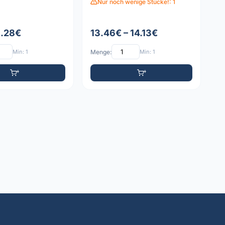
Nur noch wenige Stücke!: 1
8.28€
13.46€ – 14.13€
Min: 1
Menge:
Min: 1