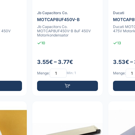
Jb Capacitors Co.
Ducati
MOTCAP8UF450V-B
MOTCAP8
Jb Capacitors Co.
Ducati MOT
 450V
MOTCAP8UF450V-B 8uF 450V
475V Motork
Motorkondensator
10
13
3.55€ – 3.77€
3.53€ –
Menge:
Min: 1
Menge: