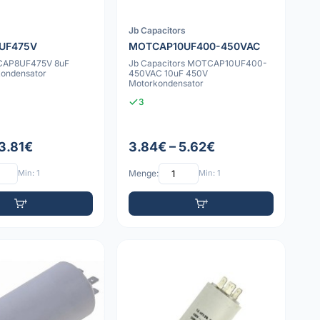
Jb Capacitors
UF475V
MOTCAP10UF400-450VAC
CAP8UF475V 8uF
Jb Capacitors MOTCAP10UF400-
ondensator
450VAC 10uF 450V
Motorkondensator
3
 3.81€
3.84€ – 5.62€
Min: 1
Menge:
Min: 1