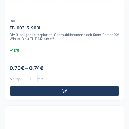
Div
TB-003-5-90BL
Div 3-poliger Leiterplatten-Schraubklemmenblock 5mm Raster 90°
Winkel Blau THT 1.5-4mm²
178
0.70€ – 0.74€
Menge:
Min: 1