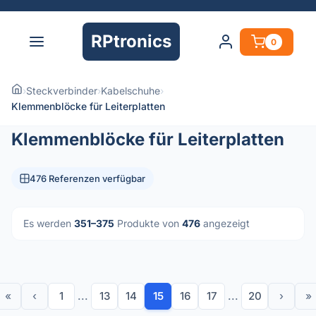
RPtronics
0
›
Steckverbinder
›
Kabelschuhe
›
Klemmenblöcke für Leiterplatten
Klemmenblöcke für Leiterplatten
476 Referenzen verfügbar
Es werden
351–375
Produkte von
476
angezeigt
«
‹
1
...
13
14
15
16
17
...
20
›
»