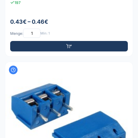
197
0.43€ – 0.46€
Menge:
Min: 1