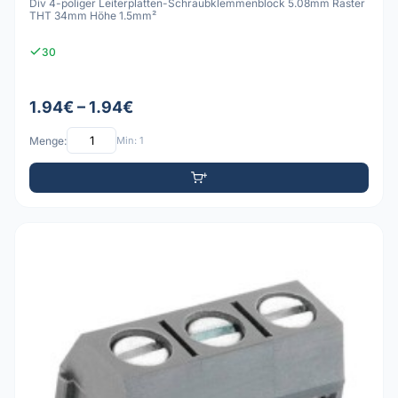
Div 4-poliger Leiterplatten-Schraubklemmenblock 5.08mm Raster
THT 34mm Höhe 1.5mm²
30
1.94€ – 1.94€
Menge:
Min: 1