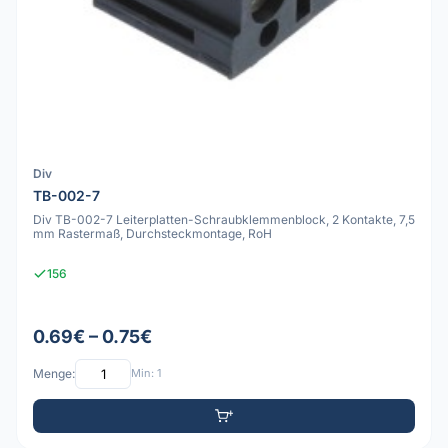
Div
TB-002-7
Div TB-002-7 Leiterplatten-Schraubklemmenblock, 2 Kontakte, 7,5
mm Rastermaß, Durchsteckmontage, RoH
156
0.69€ – 0.75€
Menge:
Min: 1