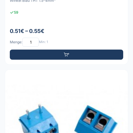
Winkel Blau THT 1.5-4mm²
59
0.51€ – 0.55€
Menge:
Min: 1