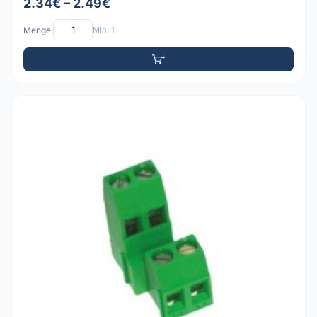
2.34€ – 2.49€
Menge:
Min: 1