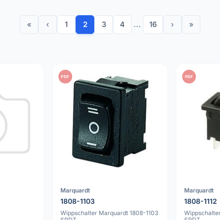
«
‹
1
2
3
4
...
16
›
»
PDF
PDF
Marquardt
Marquardt
1808-1103
1808-1112
Wippschalter Marquardt 1808-1103
Wippschalte
SPDT
SPDT