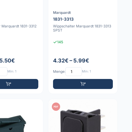
Marquardt
1831-3313
r Marquardt 1831-3312
Wippschalter Marquardt 1831-3313
SPST
145
 5.50€
4.32€ – 5.99€
Min: 1
Menge:
Min: 1
PDF