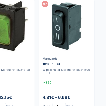
PDF
Marquardt
8
1838-1509
r Marquardt 1835-3128
Wippschalter Marquardt 1838-1509
SPDT
830
12.15€
4.81€ – 6.68€