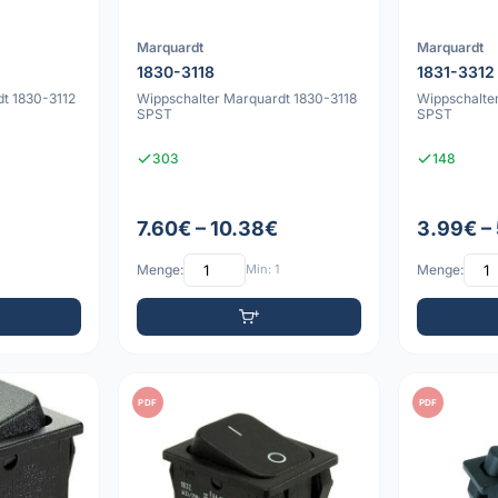
Marquardt
Marquardt
1830-3118
1831-3312
t 1830-3112
Wippschalter Marquardt 1830-3118
Wippschalte
SPST
SPST
303
148
7.60€ – 10.38€
3.99€ –
Menge:
Min: 1
Menge:
PDF
PDF