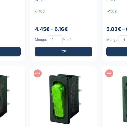
183
562
4.45€ – 6.16€
5.03€ –
Menge:
Min: 1
Menge:
PDF
PDF