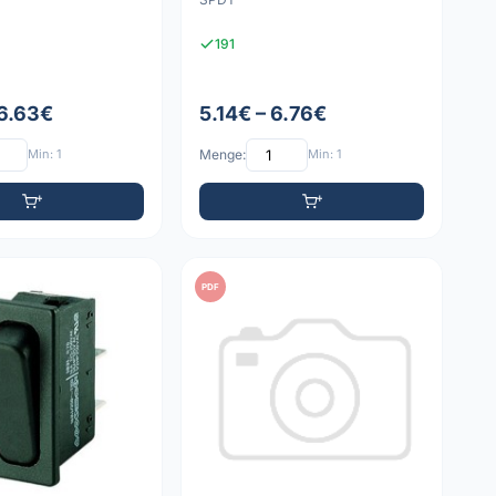
191
 6.63€
5.14€ – 6.76€
Min: 1
Menge:
Min: 1
PDF