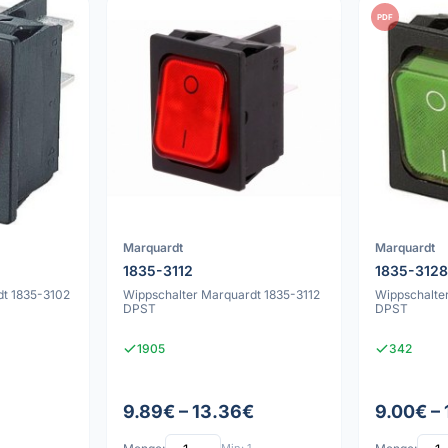
PDF
Marquardt
Marquardt
1835-3112
1835-312
dt 1835-3102
Wippschalter Marquardt 1835-3112
Wippschalte
DPST
DPST
1905
342
9.89€ – 13.36€
9.00€ – 