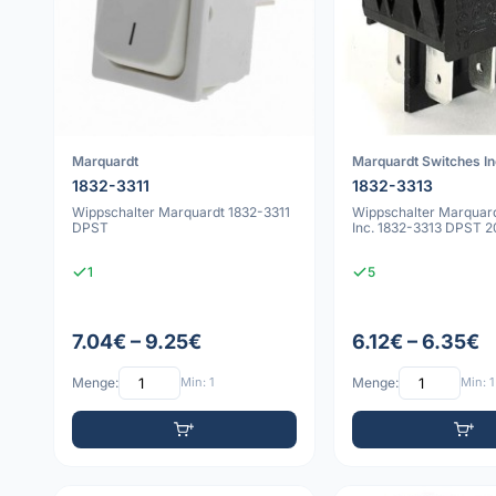
Marquardt
Marquardt Switches In
1832-3311
1832-3313
Wippschalter Marquardt 1832-3311
Wippschalter Marquar
DPST
Inc. 1832-3313 DPST 
1
5
7.04€ – 9.25€
6.12€ – 6.35€
Menge:
Min: 1
Menge:
Min: 1