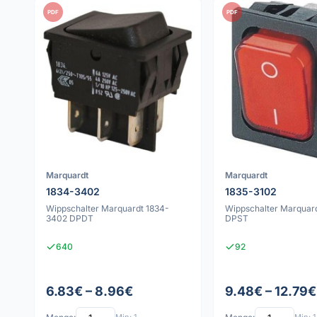
PDF
PDF
Marquardt
Marquardt
1834-3402
1835-3102
Wippschalter Marquardt 1834-
Wippschalter Marquar
3402 DPDT
DPST
640
92
6.83€ – 8.96€
9.48€ – 12.79€