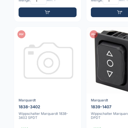
Menge:
Min: 1
Menge:
Min: 1
PDF
PDF
Marquardt
Marquardt
1838-3402
1839-1407
Wippschalter Marquardt 1838-
Wippschalter Marquar
3402 SPDT
DPDT