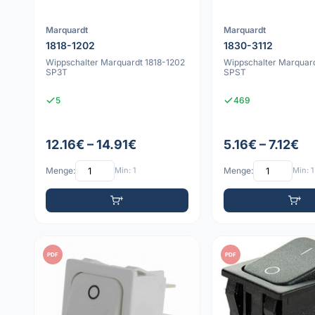
Marquardt
Marquardt
1818-1202
1830-3112
Wippschalter Marquardt 1818-1202
Wippschalter Marquard
SP3T
SPST
5
469
12.16€ – 14.91€
5.16€ – 7.12€
Menge:
Min: 1
Menge:
Min: 1
PDF
PDF