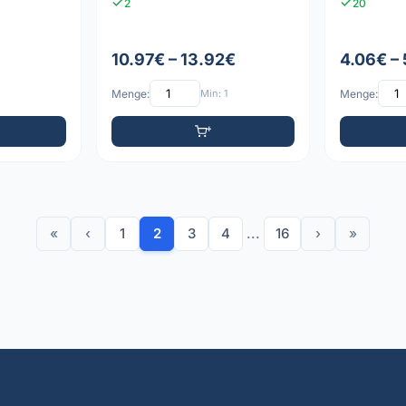
2
20
10.97€ – 13.92€
4.06€ –
Menge:
Min: 1
Menge:
«
‹
1
2
3
4
...
16
›
»