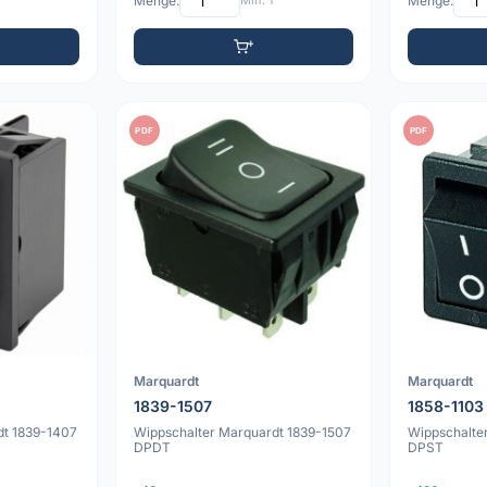
Menge:
Min: 1
Menge:
PDF
PDF
Marquardt
Marquardt
1839-1507
1858-1103
dt 1839-1407
Wippschalter Marquardt 1839-1507
Wippschalte
DPDT
DPST