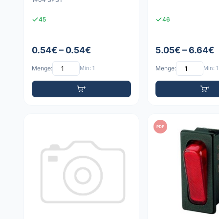
45
46
0.54€ – 0.54€
5.05€ – 6.64€
Menge:
Min: 1
Menge:
Min: 1
PDF