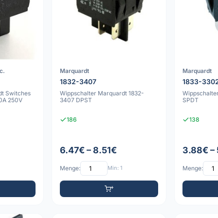
c.
Marquardt
Marquardt
1832-3407
1833-330
dt Switches
Wippschalter Marquardt 1832-
Wippschalte
20A 250V
3407 DPST
SPDT
186
138
6.47€ – 8.51€
3.88€ –
Menge:
Min: 1
Menge: