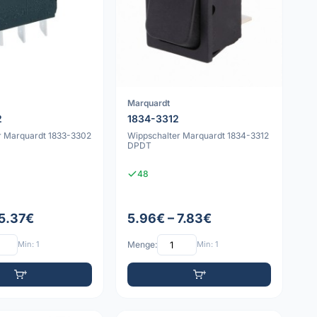
Marquardt
2
1834-3312
r Marquardt 1833-3302
Wippschalter Marquardt 1834-3312
DPDT
48
 5.37€
5.96€ – 7.83€
Min: 1
Menge:
Min: 1