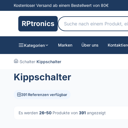
Kostenloser Versand ab einem Bestellwert von 80€
RPtronics
Marken
Über uns
Kontaktier
Kategorien
›
Schalter
›
Kippschalter
Kippschalter
391 Referenzen verfügbar
Es werden
26–50
Produkte von
391
angezeigt