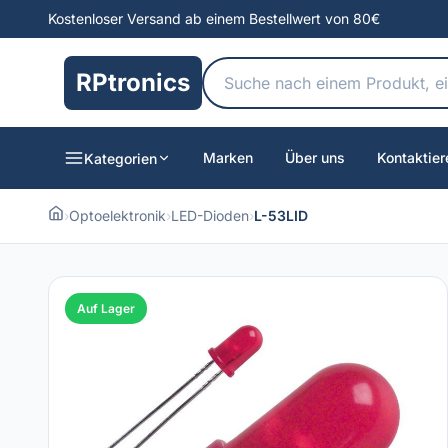
Kostenloser Versand ab einem Bestellwert von 80€
RPtronics
Marken
Über uns
Kontaktier
Kategorien
›
Optoelektronik
›
LED-Dioden
›
L-53LID
Auf Lager