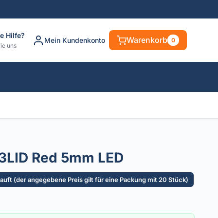
e Hilfe?
Warenkorb
Mein Kundenkonto
0
ie uns
53LID Red 5mm LED
uft (der angegebene Preis gilt für eine Packung mit 20 Stück)