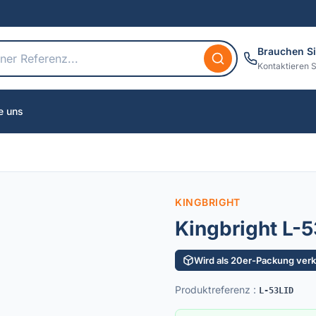
Brauchen Si
Kontaktieren S
e uns
KINGBRIGHT
Kingbright L-
Wird als 20er-Packung verka
Produktreferenz
:
L-53LID