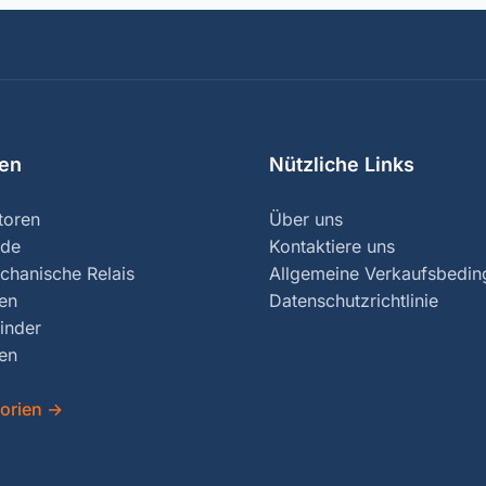
ien
Nützliche Links
toren
Über uns
nde
Kontaktiere uns
chanische Relais
Allgemeine Verkaufsbedi
ren
Datenschutzrichtlinie
inder
en
gorien
→