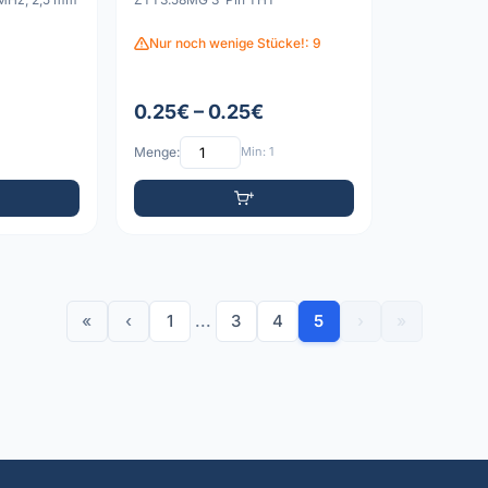
 SIL-Gehäuse
Nur noch wenige Stücke!: 9
0.25€ – 0.25€
Menge:
Min: 1
«
‹
1
...
3
4
5
›
»