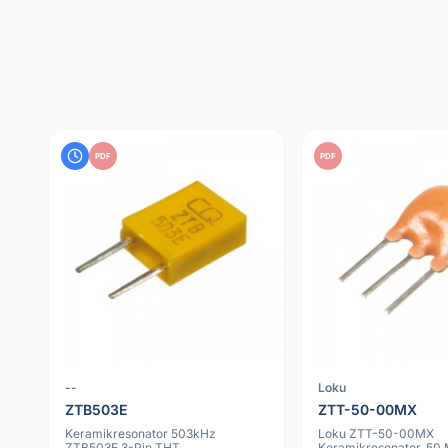
PDF
PDF
--
Loku
ZTB503E
ZTT-50-00MX
Keramikresonator 503kHz
Loku ZTT-50-00MX
ZTB503E 3-Pin THT
Keramikresonator, 50