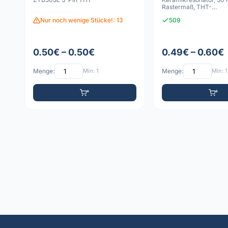
Rastermaß, THT-
Leiterplattenmontage,
Nur noch wenige Stücke!: 13
509
0.50€ – 0.50€
0.49€ – 0.60€
Menge:
Min: 1
Menge:
Min: 1