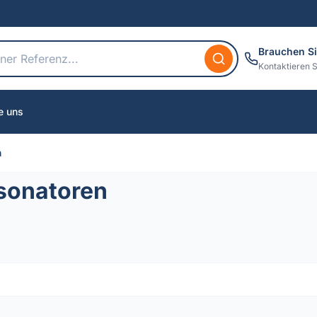
Brauchen Si
Kontaktieren S
e uns
n
esonatoren