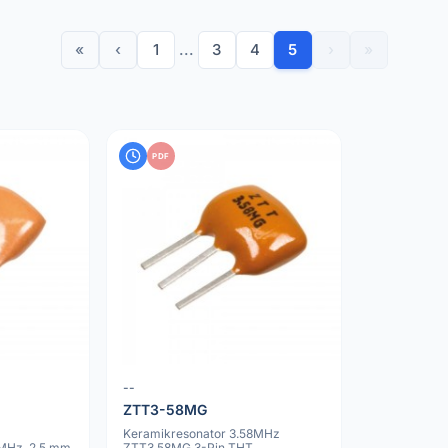
«
‹
1
...
3
4
5
›
»
PDF
--
ZTT3-58MG
Keramikresonator 3.58MHz
 MHz, 2,5 mm
ZTT3.58MG 3-Pin THT