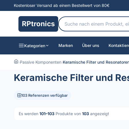
Kostenloser Versand ab einem Bestellwert von 80€
RPtronics
Marken
Über uns
Kontaktier
Kategorien
›
Passive Komponenten
›
Keramische Filter und Resonatore
Keramische Filter und R
103 Referenzen verfügbar
Es werden
101–103
Produkte von
103
angezeigt