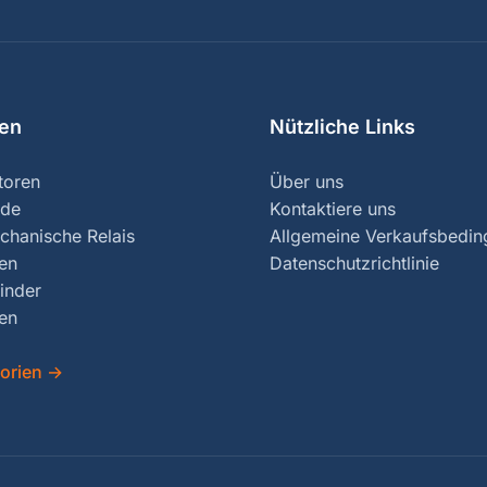
ien
Nützliche Links
toren
Über uns
nde
Kontaktiere uns
chanische Relais
Allgemeine Verkaufsbedi
ren
Datenschutzrichtlinie
inder
en
gorien
→