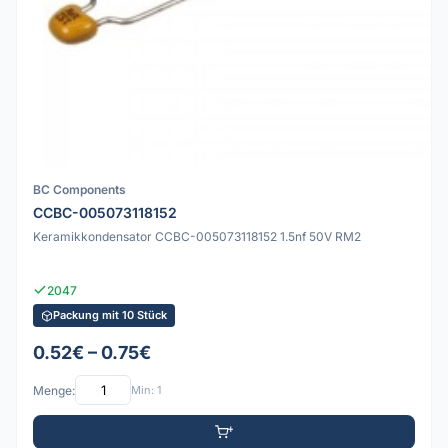
BC Components
CCBC-005073118152
Keramikkondensator CCBC-005073118152 1.5nf 50V RM2
2047
Packung mit 10 Stück
0.52€ – 0.75€
Menge:
Min: 1