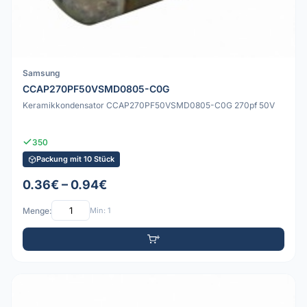
Samsung
CCAP270PF50VSMD0805-C0G
Keramikkondensator CCAP270PF50VSMD0805-C0G 270pf 50V
350
Packung mit 10 Stück
0.36€ – 0.94€
Menge:
Min: 1