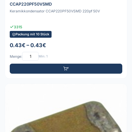
CCAP220PF50VSMD
Keramikkondensator CCAP220PF50VSMD 220pf 50V
3315
Packung mit 10 Stück
0.43€ – 0.43€
Menge:
Min: 1