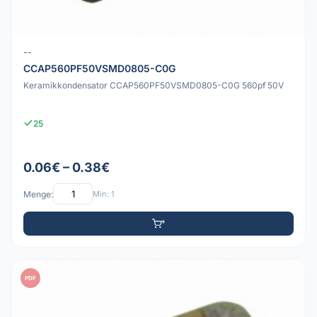
--
CCAP560PF50VSMD0805-C0G
Keramikkondensator CCAP560PF50VSMD0805-C0G 560pf 50V
25
0.06€ – 0.38€
Menge:
Min: 1
PDF