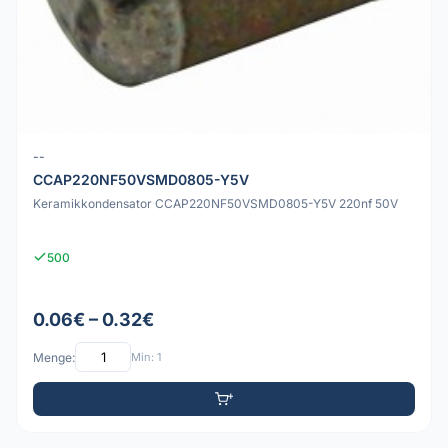
--
CCAP220NF50VSMD0805-Y5V
Keramikkondensator CCAP220NF50VSMD0805-Y5V 220nf 50V
500
0.06€ – 0.32€
Menge:
Min: 1