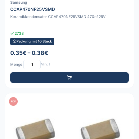
Samsung
CCAP470NF25VSMD
Keramikkondensator CCAP470NF25VSMD 470nf 25V
2738
Packung mit 10 Stück
0.35€ – 0.38€
Menge:
Min: 1
PDF