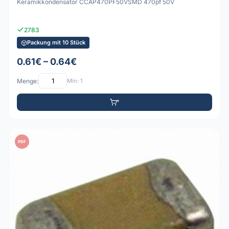
Keramikkondensator CCAP470PF50VSMD 470pf 50V
2783
Packung mit 10 Stück
0.61€ – 0.64€
Menge:
Min: 1
PDF