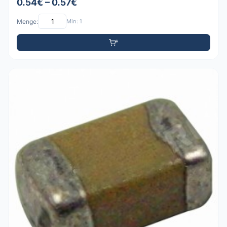
0.54€ – 0.57€
Menge:
Min: 1