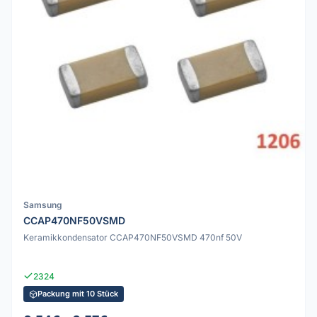
Samsung
CCAP470NF50VSMD
Keramikkondensator CCAP470NF50VSMD 470nf 50V
2324
Packung mit 10 Stück