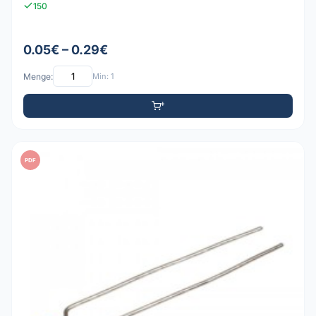
150
0.05€ – 0.29€
Menge:
Min: 1
PDF