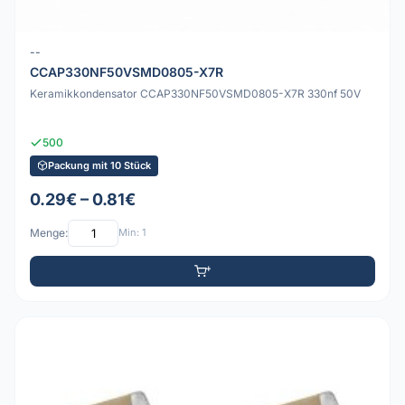
--
CCAP330NF50VSMD0805-X7R
Keramikkondensator CCAP330NF50VSMD0805-X7R 330nf 50V
500
Packung mit 10 Stück
0.29€ – 0.81€
Menge:
Min: 1