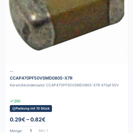
--
CCAP470PF50VSMD0805-X7R
Keramikkondensator CCAP470PF50VSMD0805-X7R 470pf 50V
250
Packung mit 10 Stück
0.29€ – 0.82€
Menge:
Min: 1