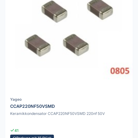
Yageo
CCAP220NF50VSMD
Keramikkondensator CCAP220NF50VSMD 220nf 50V
41