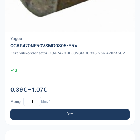
Yageo
CCAP470NF50VSMD0805-Y5V
Keramikkondensator CCAP470NF50VSMD0805-Y5V 470nf 50V
3
0.39€ – 1.07€
Menge:
Min: 1