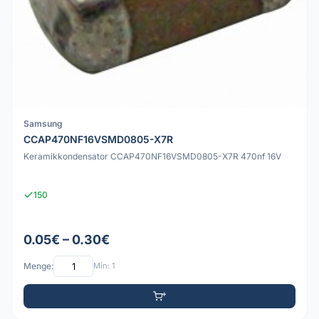
Samsung
CCAP470NF16VSMD0805-X7R
Keramikkondensator CCAP470NF16VSMD0805-X7R 470nf 16V
150
0.05€ – 0.30€
Menge:
Min: 1