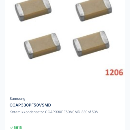
Samsung
CCAP330PF50VSMD
Keramikkondensator CCAP330PF50VSMD 330pf 50V
6915