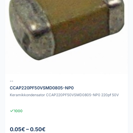
--
CCAP220PF50VSMD0805-NP0
Keramikkondensator CCAP220PF50VSMD0805-NP0 220pf 50V
1000
0.05€ – 0.50€