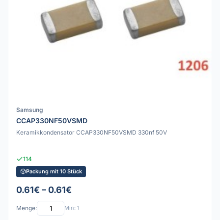
Samsung
CCAP330NF50VSMD
Keramikkondensator CCAP330NF50VSMD 330nf 50V
114
Packung mit 10 Stück
0.61€ – 0.61€
Menge:
Min: 1