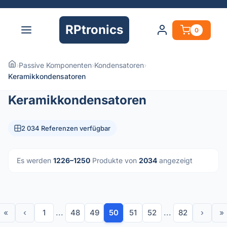
RPtronics
0
›
Passive Komponenten
›
Kondensatoren
›
Keramikkondensatoren
Keramikkondensatoren
2 034 Referenzen verfügbar
Es werden
1226–1250
Produkte von
2034
angezeigt
«
‹
1
...
48
49
50
51
52
...
82
›
»