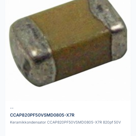
--
CCAP820PF50VSMD0805-X7R
Keramikkondensator CCAP820PF50VSMD0805-X7R 820pf 50V