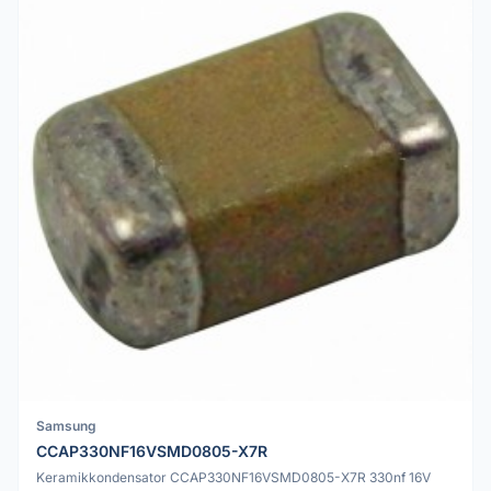
Samsung
CCAP330NF16VSMD0805-X7R
Keramikkondensator CCAP330NF16VSMD0805-X7R 330nf 16V