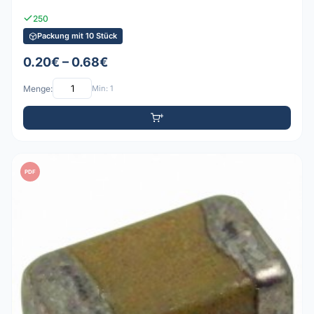
250
Packung mit 10 Stück
0.20€ – 0.68€
Menge:
Min: 1
PDF