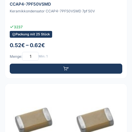
CCAP4-7PF50VSMD
Keramikkondensator CCAP4-7PF50VSMD 7pf 50V
3237
Packung mit 25 Stück
0.52€ – 0.62€
Menge:
Min: 1