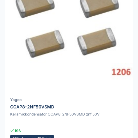
Yageo
CCAP8-2NF50VSMD
Keramikkondensator CCAP8-2NF50VSMD 2nf 50V
196