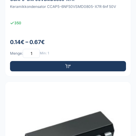
Keramikkondensator CCAP5-6NF50VSMD0805-X7R 6nf 50V
350
0.14€ – 0.67€
Menge:
Min: 1