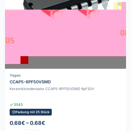
Yageo
CCAP5-6PF50VSMD
Keramikkondensator CCAP5-6PF50VSMD 6pf 50V
3543
Packung mit 25 Stück
0.68€ – 0.68€