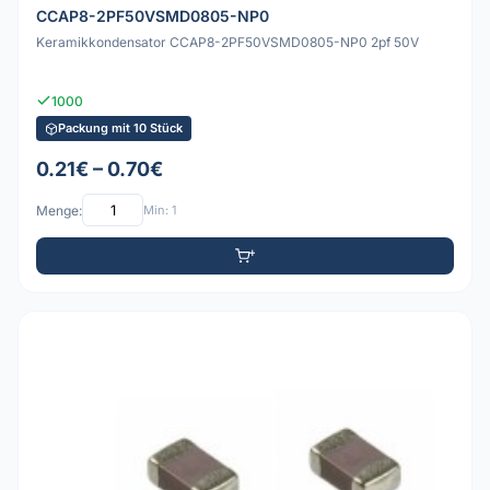
CCAP8-2PF50VSMD0805-NP0
Keramikkondensator CCAP8-2PF50VSMD0805-NP0 2pf 50V
1000
Packung mit 10 Stück
0.21€ – 0.70€
Menge:
Min: 1