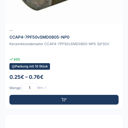
--
CCAP4-7PF50vSMD0805-NP0
Keramikkondensator CCAP4-7PF50vSMD0805-NP0 7pf 50V
450
Packung mit 10 Stück
0.25€ – 0.76€
Menge:
Min: 1