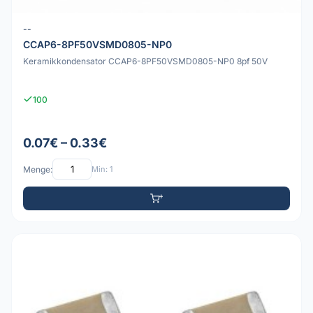
--
CCAP6-8PF50VSMD0805-NP0
Keramikkondensator CCAP6-8PF50VSMD0805-NP0 8pf 50V
100
0.07€ – 0.33€
Menge:
Min: 1