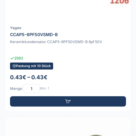
Yageo
CCAP5-6PF50VSMD-B
Keramikkondensator CCAP5-6PF50VSMD-B 6pf 50V
2592
Packung mit 10 Stück
0.43€ – 0.43€
Menge:
Min: 1