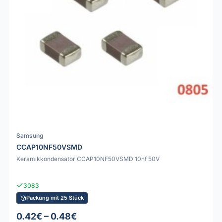
Samsung
CCAP10NF50VSMD
Keramikkondensator CCAP10NF50VSMD 10nf 50V
3083
Packung mit 25 Stück
0.42€ – 0.48€