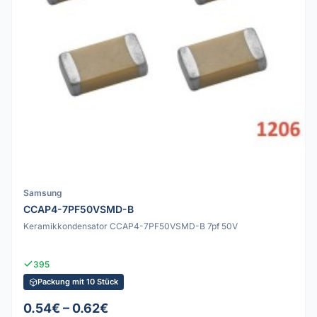
Samsung
CCAP4-7PF50VSMD-B
Keramikkondensator CCAP4-7PF50VSMD-B 7pf 50V
395
Packung mit 10 Stück
0.54€ – 0.62€