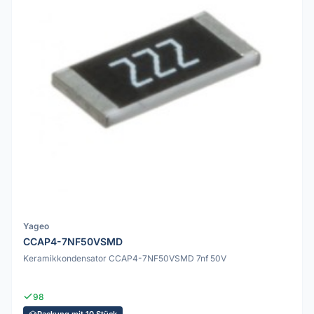
Yageo
CCAP4-7NF50VSMD
Keramikkondensator CCAP4-7NF50VSMD 7nf 50V
98