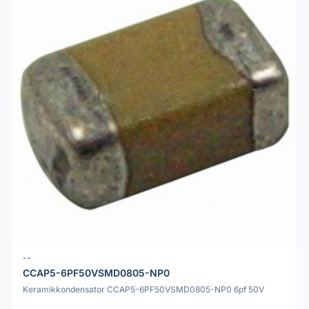
--
CCAP5-6PF50VSMD0805-NP0
Keramikkondensator CCAP5-6PF50VSMD0805-NP0 6pf 50V