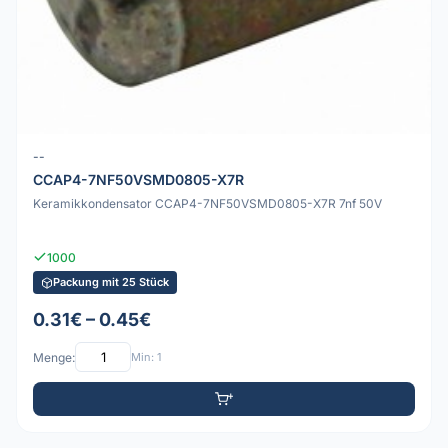
--
CCAP4-7NF50VSMD0805-X7R
Keramikkondensator CCAP4-7NF50VSMD0805-X7R 7nf 50V
1000
Packung mit 25 Stück
0.31€ – 0.45€
Menge:
Min: 1