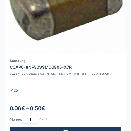
Samsung
CCAP6-8NF50VSMD0805-X7R
Keramikkondensator CCAP6-8NF50VSMD0805-X7R 8nf 50V
25
0.06€ – 0.50€
Menge:
Min: 1