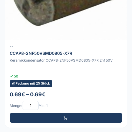
--
CCAP8-2NF50VSMD0805-X7R
Keramikkondensator CCAP8-2NF50VSMD0805-X7R 2nf 50V
50
Packung mit 25 Stück
0.69€ – 0.69€
Menge:
Min: 1