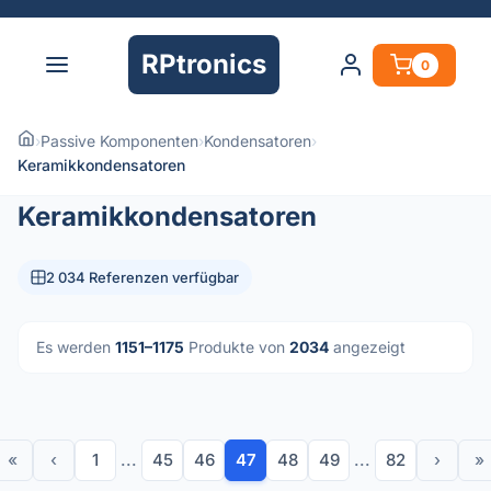
RPtronics
0
›
Passive Komponenten
›
Kondensatoren
›
Keramikkondensatoren
Keramikkondensatoren
2 034 Referenzen verfügbar
Es werden
1151–1175
Produkte von
2034
angezeigt
«
‹
1
...
45
46
47
48
49
...
82
›
»