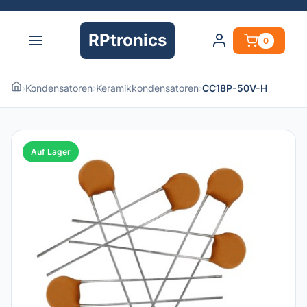
RPtronics
0
›
Kondensatoren
›
Keramikkondensatoren
›
CC18P-50V-H
Auf Lager