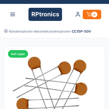
RPtronics
0
›
Kondensatoren
›
Keramikkondensatoren
›
CC15P-50V
Auf Lager