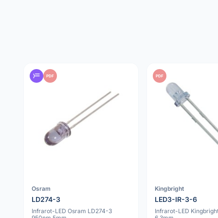
PDF
PDF
Osram
Kingbright
LD274-3
LED3-IR-3-6
Infrarot-LED Osram LD274-3
Infrarot-LED Kingbrigh
950nm 5mm
6 3mm