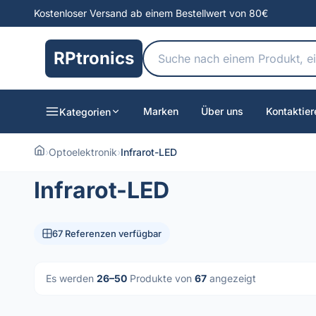
Kostenloser Versand ab einem Bestellwert von 80€
RPtronics
Marken
Über uns
Kontaktier
Kategorien
›
Optoelektronik
›
Infrarot-LED
Infrarot-LED
67 Referenzen verfügbar
Es werden
26–50
Produkte von
67
angezeigt