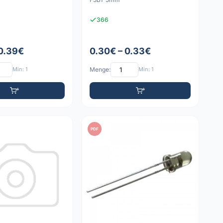
366
 0.39€
0.30€ – 0.33€
Min: 1
Menge:
Min: 1
PDF