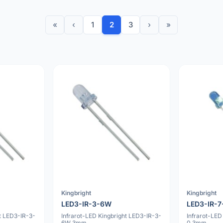
«
‹
1
2
3
›
»
Kingbright
Kingbright
LED3-IR-3-6W
LED3-IR-7
t LED3-IR-3-
Infrarot-LED Kingbright LED3-IR-3-
Infrarot-LED
6W 3mm
0 3mm