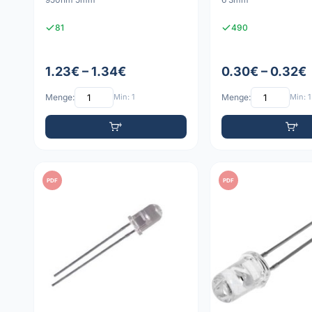
81
490
1.23€ – 1.34€
0.30€ – 0.32€
Menge:
Min: 1
Menge:
Min: 1
PDF
PDF