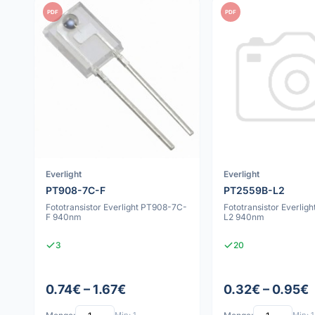
PDF
PDF
Everlight
Everlight
PT908-7C-F
PT2559B-L2
Fototransistor Everlight PT908-7C-
Fototransistor Everlig
F 940nm
L2 940nm
3
20
0.74€ – 1.67€
0.32€ – 0.95€