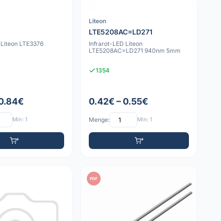
Liteon
LTE5208AC=LD271
 Liteon LTE3376
Infrarot-LED Liteon
LTE5208AC=LD271 940nm 5mm
1354
 0.84€
0.42€ – 0.55€
Min: 1
Menge:
Min: 1
PDF