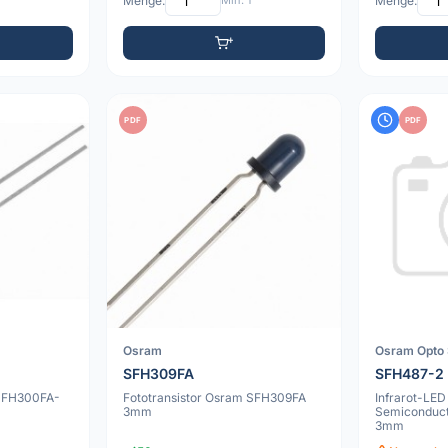
Menge:
Min: 1
Menge:
PDF
PDF
Osram
Osram Opto
SFH309FA
SFH487-2
 SFH300FA-
Fototransistor Osram SFH309FA
Infrarot-LE
3mm
Semiconduc
3mm