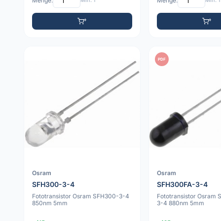
Menge:
Min: 1
Menge:
Min: 1
PDF
Osram
Osram
SFH300-3-4
SFH300FA-3-4
Fototransistor Osram SFH300-3-4
Fototransistor Osram
850nm 5mm
3-4 880nm 5mm