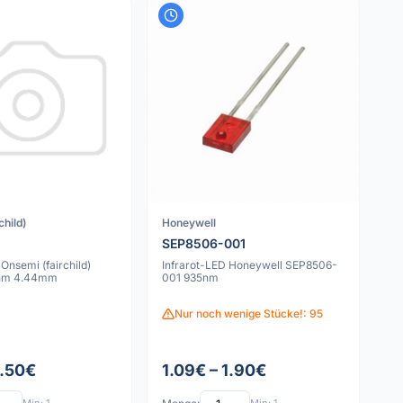
child)
Honeywell
SEP8506-001
 Onsemi (fairchild)
Infrarot-LED Honeywell SEP8506-
nm 4.44mm
001 935nm
Nur noch wenige Stücke!: 95
2.50€
1.09€ – 1.90€