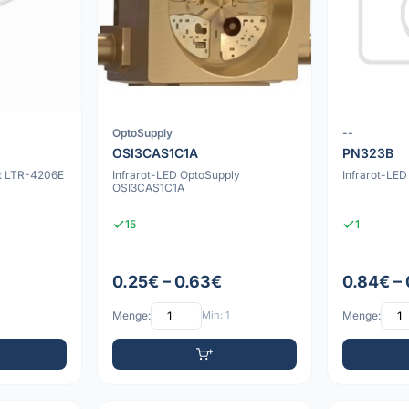
OptoSupply
--
OSI3CAS1C1A
PN323B
ht LTR-4206E
Infrarot-LED OptoSupply
Infrarot-LE
OSI3CAS1C1A
15
1
0.25€ – 0.63€
0.84€ –
Menge:
Min: 1
Menge: