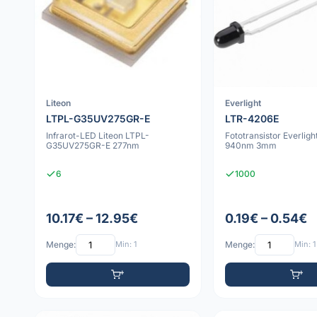
Liteon
Everlight
LTPL-G35UV275GR-E
LTR-4206E
Infrarot-LED Liteon LTPL-
Fototransistor Everlig
G35UV275GR-E 277nm
940nm 3mm
6
1000
10.17€ – 12.95€
0.19€ – 0.54€
Menge:
Min: 1
Menge:
Min: 1