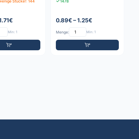
wenige Stücke!: 144
1478
1.71€
0.89€ – 1.25€
Min: 1
Menge:
Min: 1