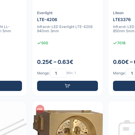
Everlight
Liteon
LTE-4206
LTE3376
ht LL-
Infrarot-LED Everlight LTE-4206
Infrarot-LED
nm 5mm
940nm 3mm
850nm 5mm
500
7018
0.25€ – 0.63€
0.60€ –
Menge:
Min: 1
Menge:
PDF