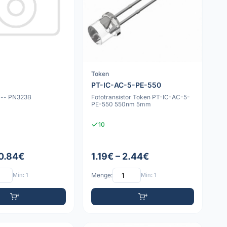
Token
PT-IC-AC-5-PE-550
D -- PN323B
Fototransistor Token PT-IC-AC-5-
PE-550 550nm 5mm
10
 0.84€
1.19€ – 2.44€
Min: 1
Menge:
Min: 1