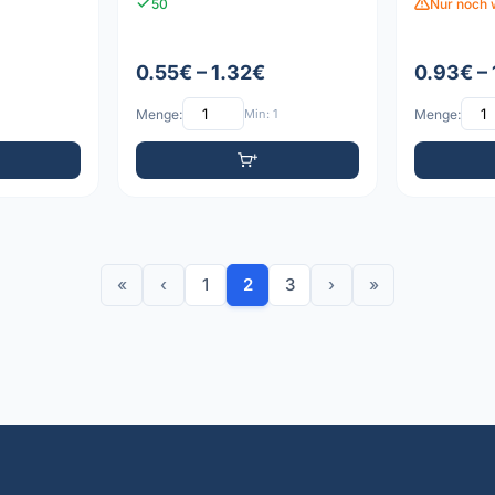
50
Nur noch 
0.55€ – 1.32€
0.93€ – 
Menge:
Min: 1
Menge:
«
‹
1
2
3
›
»