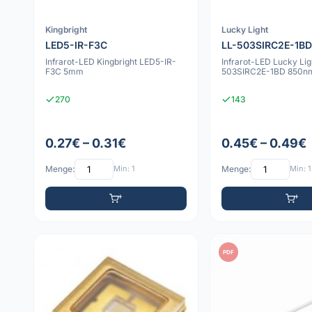
Kingbright
Lucky Light
LED5-IR-F3C
LL-503SIRC2E-1BD
Infrarot-LED Kingbright LED5-IR-
Infrarot-LED Lucky Lig
F3C 5mm
503SIRC2E-1BD 850
270
143
0.27€ – 0.31€
0.45€ – 0.49€
Menge:
Min: 1
Menge:
Min: 1
PDF