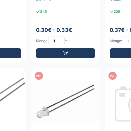
345
205
0.30€ – 0.33€
0.37€ –
Menge:
Min: 1
Menge:
PDF
PDF