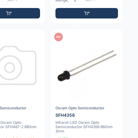
Min: 1
Menge:
Min: 1
PDF
 Semiconductor
Osram Opto Semiconductor
SFH4356
D Osram Opto
Infrarot-LED Osram Opto
tor SFH487-2 880nm
Semiconductor SFH4356 860nm
3mm