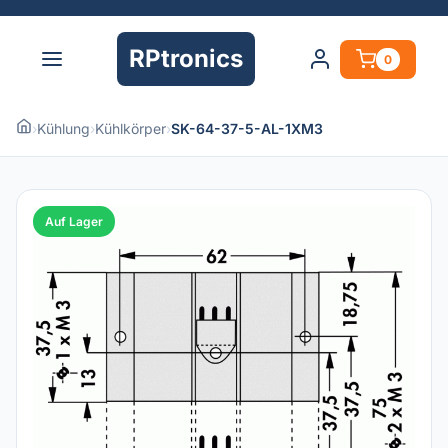
RPtronics
0
›
Kühlung
›
Kühlkörper
›
SK-64-37-5-AL-1XM3
Auf Lager