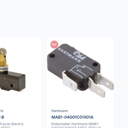
PDF
ric
Hartmann
-B
MAB1-04G01C01X01A
Tracon Electric
Endschalter Hartmann MAB1-
B SPDT
04G01C01X01A SPDT 250V 1A