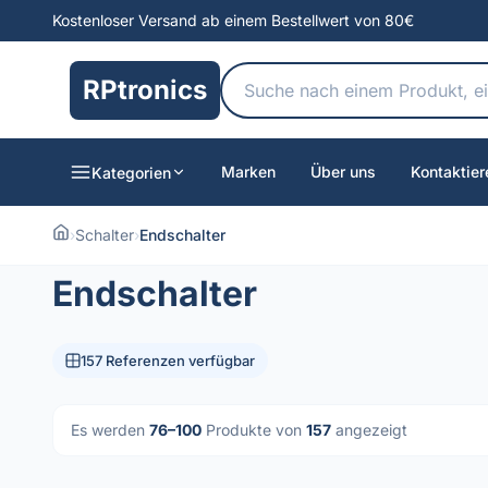
Kostenloser Versand ab einem Bestellwert von 80€
RPtronics
Marken
Über uns
Kontaktier
Kategorien
›
Schalter
›
Endschalter
Endschalter
157 Referenzen verfügbar
Es werden
76–100
Produkte von
157
angezeigt