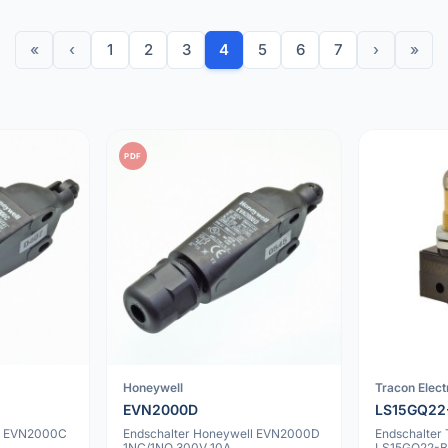
«
‹
1
2
3
4
5
6
7
›
»
PDF
Honeywell
Tracon Elect
EVN2000D
LS15GQ22
ll EVN2000C
Endschalter Honeywell EVN2000D
Endschalter 
1NC/1NO 300V 10A
LS15GQ22-