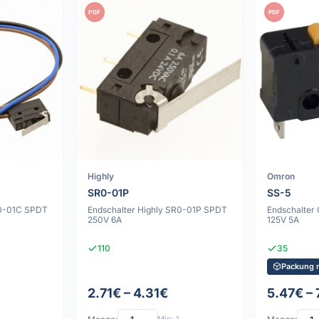
PDF
PDF
Highly
Omron
SR0-01P
SS-5
R0-01C SPDT
Endschalter Highly SR0-01P SPDT
Endschalter
250V 6A
125V 5A
110
35
Packung m
2.71€ – 4.31€
5.47€ – 