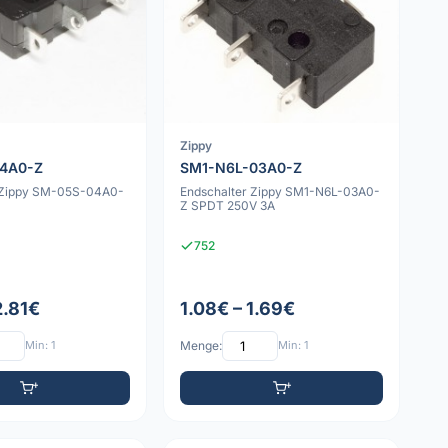
Zippy
4A0-Z
SM1-N6L-03A0-Z
 Zippy SM-05S-04A0-
Endschalter Zippy SM1-N6L-03A0-
Z SPDT 250V 3A
752
2.81€
1.08€ – 1.69€
Min: 1
Menge:
Min: 1