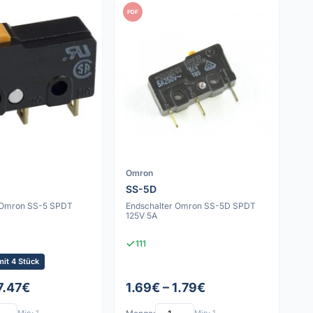
PDF
Omron
SS-5D
 Omron SS-5 SPDT
Endschalter Omron SS-5D SPDT
125V 5A
111
it 4 Stück
7.47€
1.69€ – 1.79€