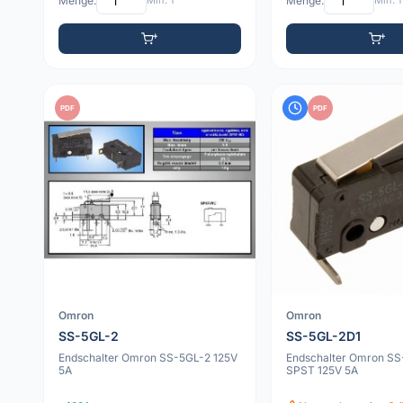
Menge:
Min: 1
Menge:
Min: 1
PDF
PDF
Omron
Omron
SS-5GL-2
SS-5GL-2D1
Endschalter Omron SS-5GL-2 125V
Endschalter Omron S
5A
SPST 125V 5A