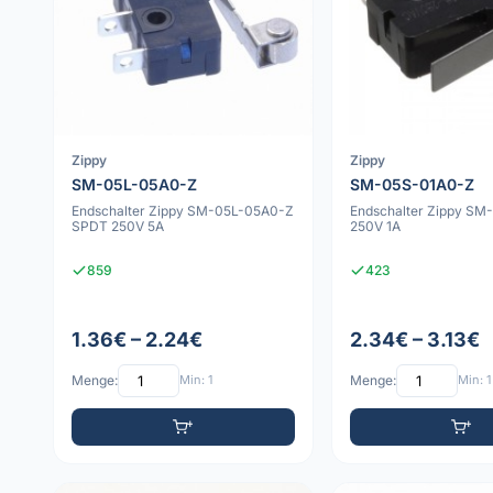
Zippy
Zippy
SM-05L-05A0-Z
SM-05S-01A0-Z
Endschalter Zippy SM-05L-05A0-Z
Endschalter Zippy S
SPDT 250V 5A
250V 1A
859
423
1.36€ – 2.24€
2.34€ – 3.13€
Menge:
Min: 1
Menge:
Min: 1