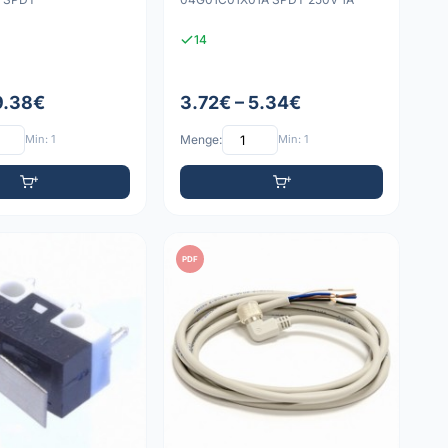
14
 9.38€
3.72€ – 5.34€
Min: 1
Menge:
Min: 1
PDF