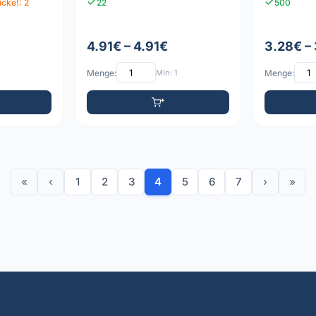
cke!: 2
22
500
4.91€ – 4.91€
3.28€ –
Menge:
Min: 1
Menge:
«
‹
1
2
3
4
5
6
7
›
»