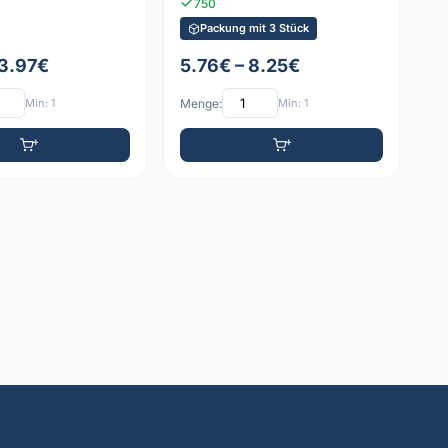
750
Packung mit 3 Stück
 3.97€
5.76€ – 8.25€
Min: 1
Menge:
Min: 1