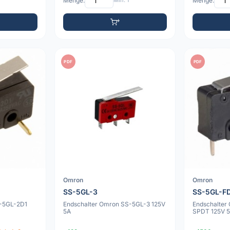
Menge:
Min: 1
Menge:
PDF
PDF
Omron
Omron
SS-5GL-3
SS-5GL-F
S-5GL-2D1
Endschalter Omron SS-5GL-3 125V
Endschalter
5A
SPDT 125V 