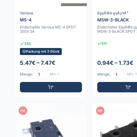
Various
EgyÃ©b gyÃ¡rtÃ³
MS-4
MSW-3-BLACK
Endschalter Various MS-4 SPDT
Endschalter EgyÃ©b gy
250V 5A
MSW-3-BLACK SPDT 
355
511
Packung mit 3 Stück
5.47€ – 7.47€
0.94€ – 1.73€
Menge:
Min: 1
Menge:
Min: 1
PDF
PDF