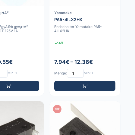
¡rtÃ³
Yamatake
PA5-4ILX2HK
 EgyÃ©b gyÃ¡rtÃ³
Endschalter Yamatake PA5-
T 125V 1A
4ILX2HK
49
0.55€
7.94€ – 12.36€
Min: 1
Menge:
Min: 1
PDF