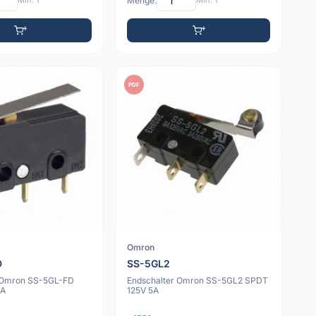
Min: 1
Menge:
Min: 1
PDF
Omron
D
SS-5GL2
 Omron SS-5GL-FD
Endschalter Omron SS-5GL2 SPDT
5A
125V 5A