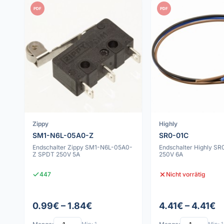
PDF
PDF
Zippy
Highly
SM1-N6L-05A0-Z
SR0-01C
Endschalter Zippy SM1-N6L-05A0-
Endschalter Highly S
Z SPDT 250V 5A
250V 6A
447
Nicht vorrätig
0.99€ – 1.84€
4.41€ – 4.41€