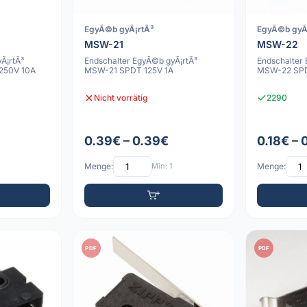
EgyÃ©b gyÃ¡rtÃ³
EgyÃ©b gyÃ
MSW-21
MSW-22
Ã¡rtÃ³
Endschalter EgyÃ©b gyÃ¡rtÃ³
Endschalter
250V 10A
MSW-21 SPDT 125V 1A
MSW-22 SPD
Nicht vorrätig
2290
0.39€ – 0.39€
0.18€ – 
Menge:
Min: 1
Menge:
PDF
PDF