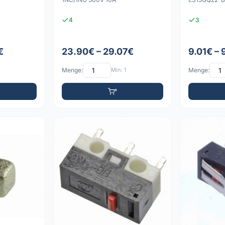
4
3
€
23.90€ – 29.07€
9.01€ –
Menge:
Min: 1
Menge: