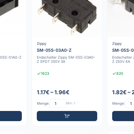
Zippy
Zippy
SM-05S-03A0-Z
SM-05S-0
M-05S-01A0-Z
Endschalter Zippy SM-05S-03A0-
Endschalter
Z SPDT 250V 3A
Z 250V 4A
1623
820
1.17€ – 1.96€
1.82€ – 
Menge:
Min: 1
Menge: