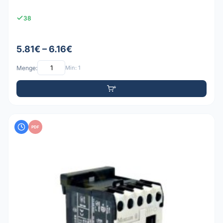
38
5.81€ – 6.16€
Menge:
Min: 1
PDF