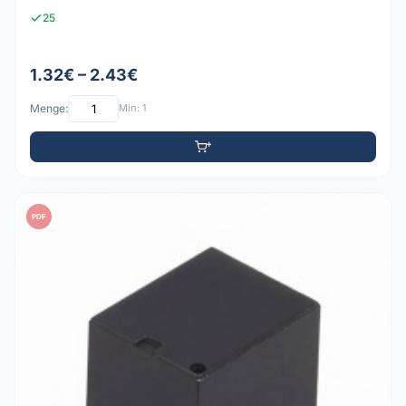
25
1.32€ – 2.43€
Menge:
Min: 1
PDF