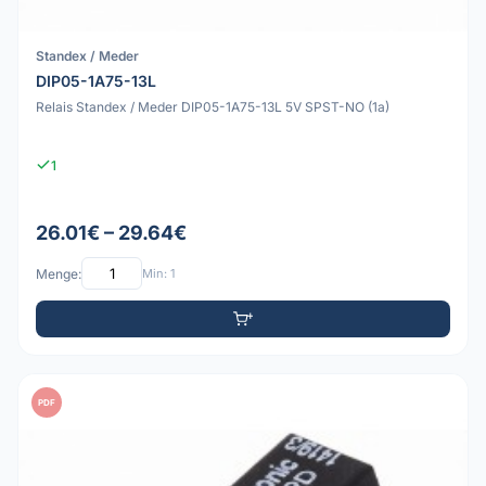
Standex / Meder
DIP05-1A75-13L
Relais Standex / Meder DIP05-1A75-13L 5V SPST-NO (1a)
1
26.01€ – 29.64€
Menge:
Min: 1
PDF