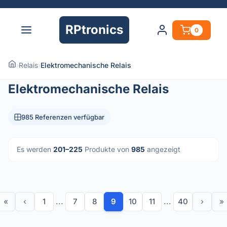
RPtronics
0
›
Relais
›
Elektromechanische Relais
Elektromechanische Relais
985 Referenzen verfügbar
Es werden
201–225
Produkte von
985
angezeigt
«
‹
1
...
7
8
9
10
11
...
40
›
»