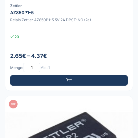
Zettler
AZ850P1-5
Relais Zettler AZ850P1-5 5V 2A DPST-NO (2a)
20
2.65€ – 4.37€
Menge:
Min: 1
PDF