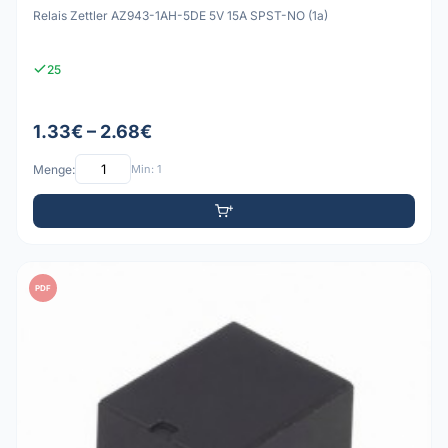
Relais Zettler AZ943-1AH-5DE 5V 15A SPST-NO (1a)
25
1.33€ – 2.68€
Menge:
Min: 1
PDF