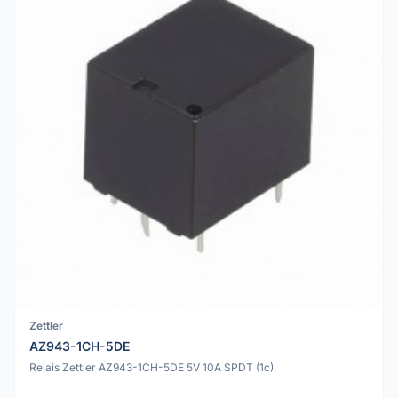
Zettler
AZ943-1CH-5DE
Relais Zettler AZ943-1CH-5DE 5V 10A SPDT (1c)