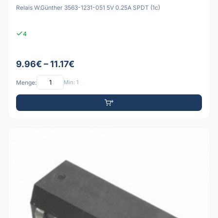
Relais W.Günther 3563-1231-051 5V 0.25A SPDT (1c)
4
9.96€ – 11.17€
Menge:
Min: 1