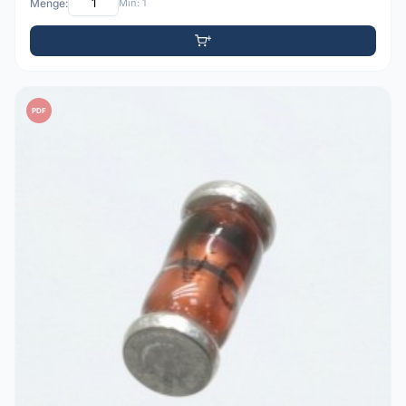
Menge:
Min: 1
PDF