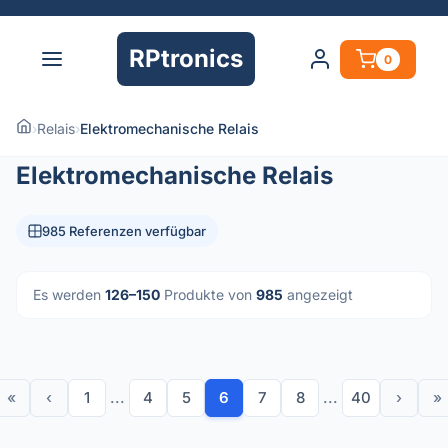
RPtronics
0
›
Relais
›
Elektromechanische Relais
Elektromechanische Relais
985 Referenzen verfügbar
Es werden
126–150
Produkte von
985
angezeigt
«
‹
1
...
4
5
6
7
8
...
40
›
»