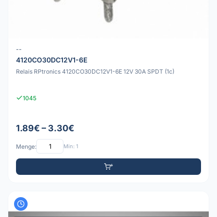
--
4120CO30DC12V1-6E
Relais RPtronics 4120CO30DC12V1-6E 12V 30A SPDT (1c)
1045
1.89€ – 3.30€
Menge:
Min: 1