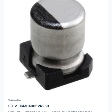
Samwha
SC1V106M04005VR259
Samwha SC1V106M04005VR259 1V Elektrolytkondensator