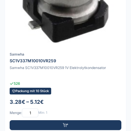
Samwha
SC1V337M10010VR259
Samwha SC1V337M10010VR259 1V Elektrolytkondensator
526
Packung mit 10 Stück
3.28€ – 5.12€
Menge:
Min: 1