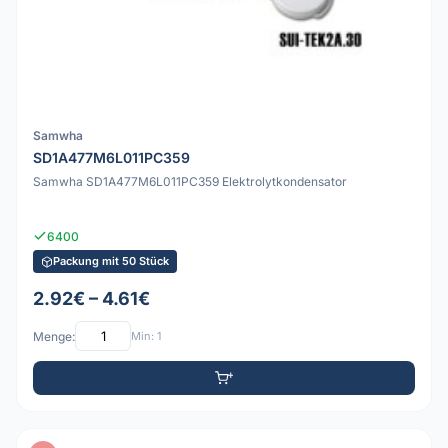
Samwha
SD1A477M6L011PC359
Samwha SD1A477M6L011PC359 Elektrolytkondensator
6400
Packung mit 50 Stück
2.92€ – 4.61€
Menge:
Min: 1