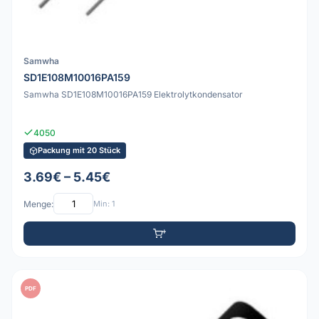
Samwha
SD1E108M10016PA159
Samwha SD1E108M10016PA159 Elektrolytkondensator
4050
Packung mit 20 Stück
3.69€ – 5.45€
Menge:
Min: 1
PDF