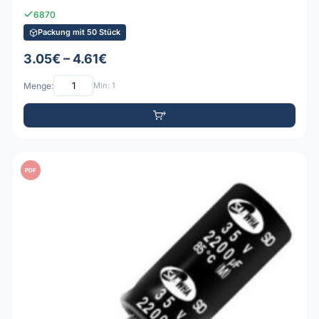
6870
Packung mit 50 Stück
3.05€ – 4.61€
Menge:
Min: 1
PDF