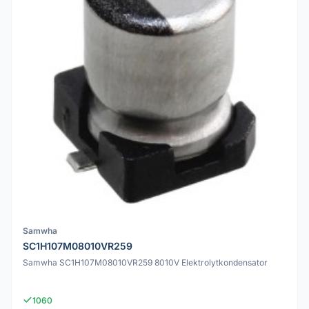
Samwha
SC1H107M08010VR259
Samwha SC1H107M08010VR259 8010V Elektrolytkondensator
1060