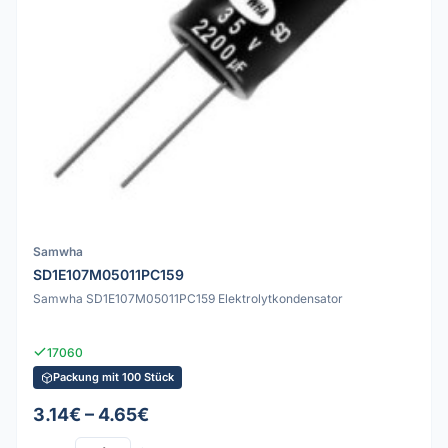
Samwha
SD1E107M05011PC159
Samwha SD1E107M05011PC159 Elektrolytkondensator
17060
Packung mit 100 Stück
3.14€ – 4.65€