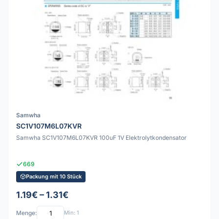
Samwha
SC1V107M6L07KVR
Samwha SC1V107M6L07KVR 100uF 1V Elektrolytkondensator
669
Packung mit 10 Stück
1.19€ – 1.31€
Menge:
Min: 1