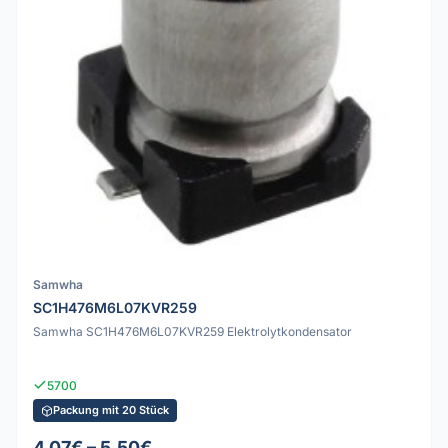
Samwha
SC1H476M6L07KVR259
Samwha SC1H476M6L07KVR259 Elektrolytkondensator
5700
Packung mit 20 Stück
4.07€ – 5.50€