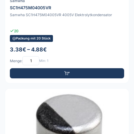
Samwha
SC1H475M04005VR
Samwha SC1H475M04005VR 4005V Elektrolytkondensator
20
Packung mit 20 Stück
3.38€ – 4.88€
Menge:
Min: 1