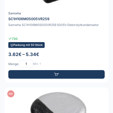
Samwha
SC1H106M05005VR259
Samwha SC1H106M05005VR259 5005V Elektrolytkondensator
730
Packung mit 50 Stück
3.62€ – 5.34€
Menge:
Min: 1
PDF