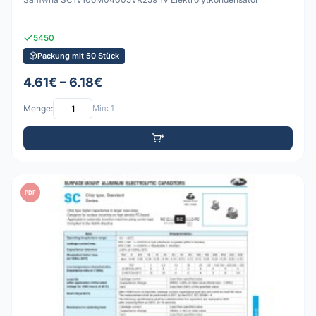
5450
Packung mit 50 Stück
4.61€ – 6.18€
Menge:
Min: 1
PDF