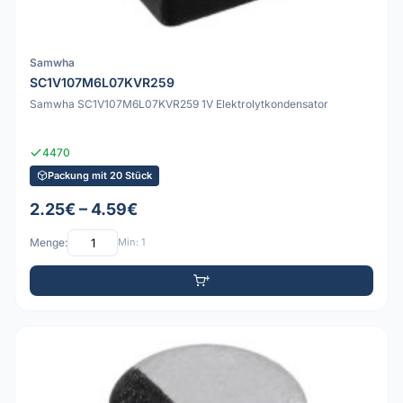
Samwha
SC1V107M6L07KVR259
Samwha SC1V107M6L07KVR259 1V Elektrolytkondensator
4470
Packung mit 20 Stück
2.25€ – 4.59€
Menge:
Min: 1