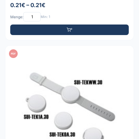
0.21€ – 0.21€
Menge:
Min: 1
PDF