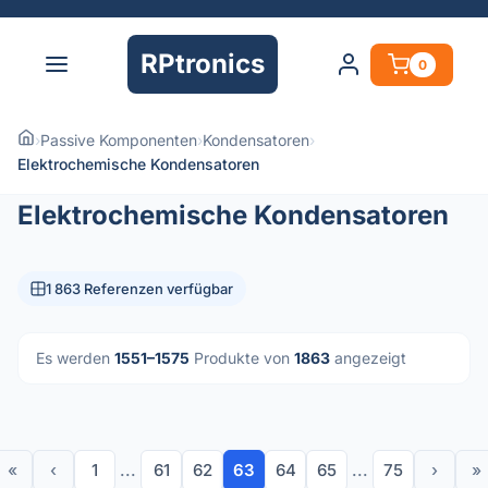
RPtronics
0
›
Passive Komponenten
›
Kondensatoren
›
Elektrochemische Kondensatoren
Elektrochemische Kondensatoren
1 863 Referenzen verfügbar
Es werden
1551–1575
Produkte von
1863
angezeigt
«
‹
1
...
61
62
63
64
65
...
75
›
»