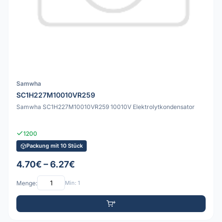
Samwha
SC1H227M10010VR259
Samwha SC1H227M10010VR259 10010V Elektrolytkondensator
1200
Packung mit 10 Stück
4.70€ – 6.27€
Menge:
Min: 1