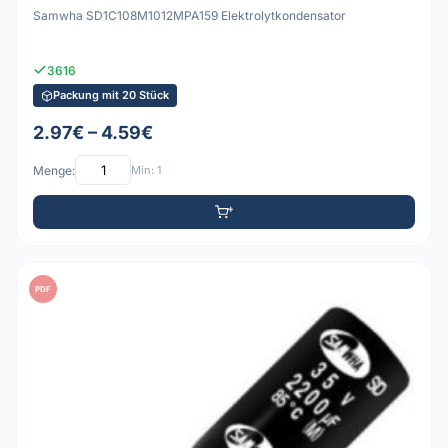
Samwha SD1C108M1012MPA159 Elektrolytkondensator
3616
Packung mit 20 Stück
2.97€ – 4.59€
Menge:
Min: 1
PDF