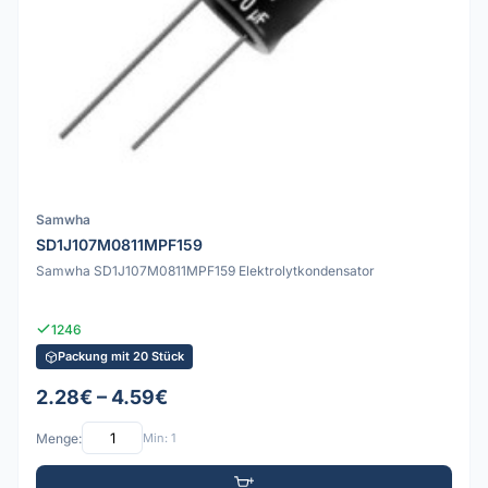
Samwha
SD1J107M0811MPF159
Samwha SD1J107M0811MPF159 Elektrolytkondensator
1246
Packung mit 20 Stück
2.28€ – 4.59€
Menge:
Min: 1