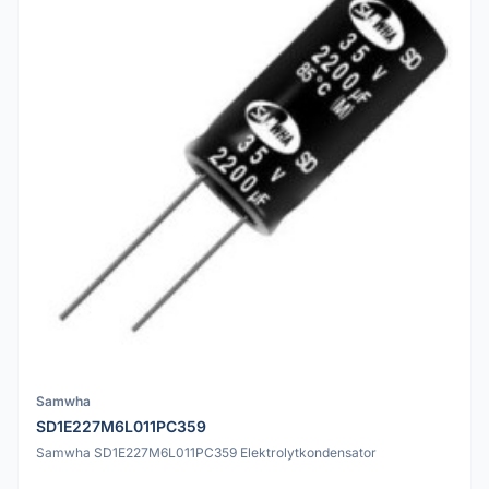
Samwha
SD1E227M6L011PC359
Samwha SD1E227M6L011PC359 Elektrolytkondensator