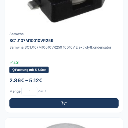
Samwha
SC1J107M10010VR259
Samwha SC1J107M10010VR259 10010V Elektrolytkondensator
401
Packung mit 5 Stück
2.86€ – 5.12€
Menge:
Min: 1