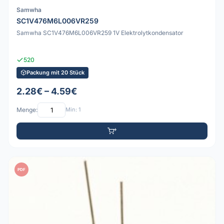
Samwha
SC1V476M6L006VR259
Samwha SC1V476M6L006VR259 1V Elektrolytkondensator
520
Packung mit 20 Stück
2.28€ – 4.59€
Menge:
Min: 1
PDF