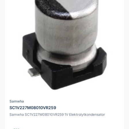
Samwha
SC1V227M08010VR259
Samwha SC1V227M08010VR259 1V Elektrolytkondensator