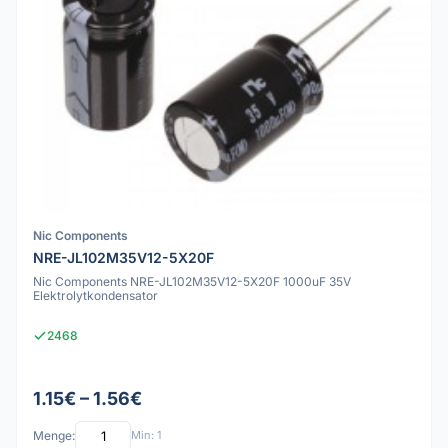
Nic Components
NRE-JL102M35V12-5X20F
Nic Components NRE-JL102M35V12-5X20F 1000uF 35V
Elektrolytkondensator
2468
1.15€ – 1.56€
Menge:
Min: 1