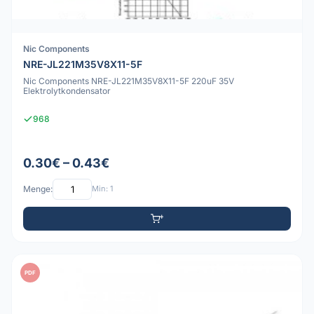
Nic Components
NRE-JL221M35V8X11-5F
Nic Components NRE-JL221M35V8X11-5F 220uF 35V
Elektrolytkondensator
968
0.30€ – 0.43€
Menge:
Min: 1
PDF