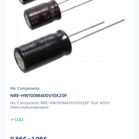
Nic Components
NRE-HW100M400V10X20F
Nic Components NRE-HW100M400V10X20F 10uF 400V
Elektrolytkondensator
1342
0.86€ – 1.06€