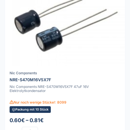
Nic Components
NRE-S470M16V5X7F
Nic Components NRE-S470M16V5X7F 47uF 16V
Elektrolytkondensator
Nur noch wenige Stücke!: 8099
Packung mit 10 Stück
0.60€ – 0.81€