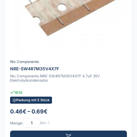
Nic Components
NRE-SW4R7M35V4X7F
Nic Components NRE-SW4R7M35V4X7F 4.7uF 35V
Elektrolytkondensator
1614
Packung mit 5 Stück
0.46€ – 0.69€
Menge:
Min: 1