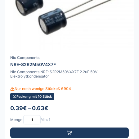
Nic Components
NRE-S2R2M50V4X7F
Nic Components NRE-S2R2M50V4X7F 2.2uF 50V
Elektrolytkondensator
Nur noch wenige Stücke!: 6904
Packung mit 10 Stück
0.39€ – 0.63€
Menge:
Min: 1