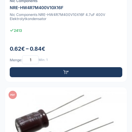
Nic Components
NRE-HW4R7M400V10X16F
Nic Components NRE-HW4R7M400V10X16F 4.7uF 400V
Elektrolytkondensator
2413
0.62€ – 0.84€
Menge:
Min: 1
PDF