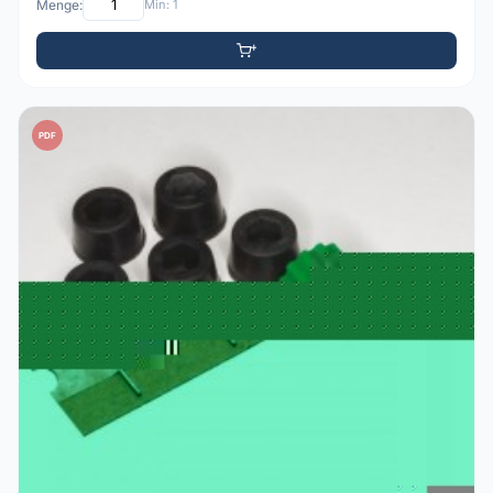
Menge:
Min: 1
PDF