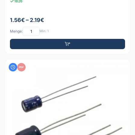
1826
1.56€ – 2.19€
Menge:
Min: 1
PDF