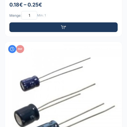
0.18€ – 0.25€
Menge:
Min: 1
PDF