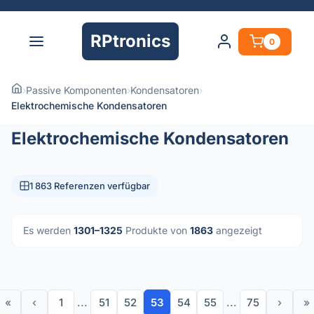
RPtronics
0
›
Passive Komponenten
›
Kondensatoren
›
Elektrochemische Kondensatoren
Elektrochemische Kondensatoren
1 863 Referenzen verfügbar
Es werden
1301–1325
Produkte von
1863
angezeigt
«
‹
1
...
51
52
53
54
55
...
75
›
»