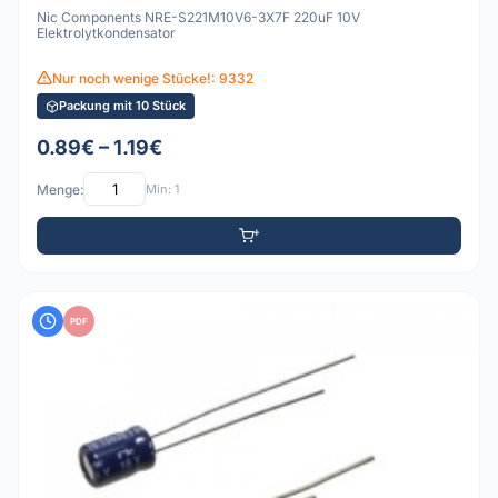
Nic Components NRE-S221M10V6-3X7F 220uF 10V
Elektrolytkondensator
Nur noch wenige Stücke!: 9332
Packung mit 10 Stück
0.89€ – 1.19€
Menge:
Min: 1
PDF