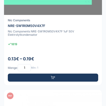
Nic Components
NRE-SW1R0M50V4X7F
Nic Components NRE-SW1R0M50V4X7F 1uF 50V
Elektrolytkondensator
1819
0.13€ – 0.19€
Menge:
Min: 1
PDF