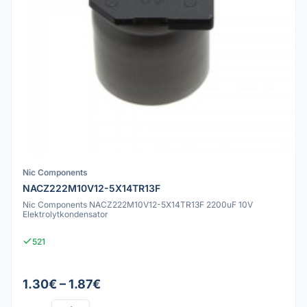
Nic Components
NACZ222M10V12-5X14TR13F
Nic Components NACZ222M10V12-5X14TR13F 2200uF 10V
Elektrolytkondensator
521
1.30€ – 1.87€