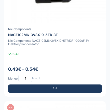
Nic Components
NACZ102M6-3V8X10-5TR13F
Nic Components NACZ102M6-3V8X10-5TR13F 1000uF 3V
Elektrolytkondensator
8948
0.43€ – 0.54€
Menge:
Min: 1
PDF