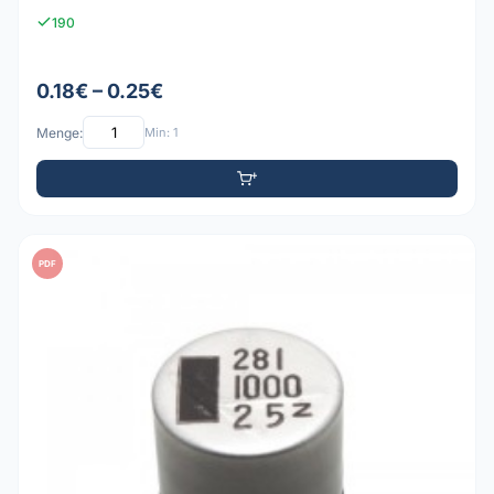
190
0.18€ – 0.25€
Menge:
Min: 1
PDF