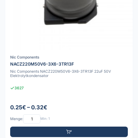
Nic Components
NACZ220M50V6-3X6-3TR13F
Nic Components NACZ220M50V6-3X6-3TR13F 22uF 50V
Elektrolytkondensator
3627
0.25€ – 0.32€
Menge:
Min: 1