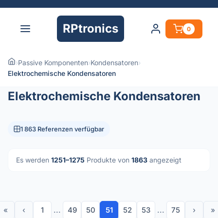
RPtronics
0
›
Passive Komponenten
›
Kondensatoren
›
Elektrochemische Kondensatoren
Elektrochemische Kondensatoren
1 863 Referenzen verfügbar
Es werden
1251–1275
Produkte von
1863
angezeigt
«
‹
1
...
49
50
51
52
53
...
75
›
»