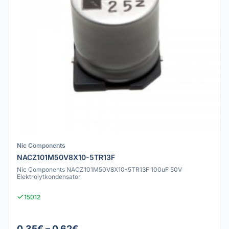
Nic Components
NACZ101M50V8X10-5TR13F
Nic Components NACZ101M50V8X10-5TR13F 100uF 50V
Elektrolytkondensator
15012
0.35€ – 0.62€