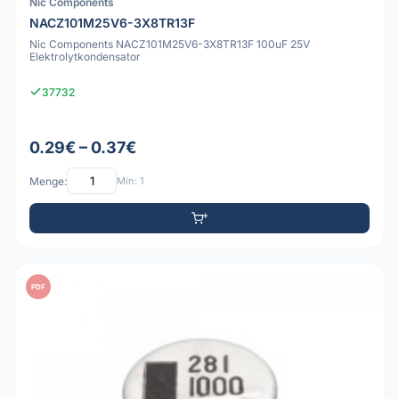
Nic Components
NACZ101M25V6-3X8TR13F
Nic Components NACZ101M25V6-3X8TR13F 100uF 25V
Elektrolytkondensator
37732
0.29€ – 0.37€
Menge:
Min: 1
PDF