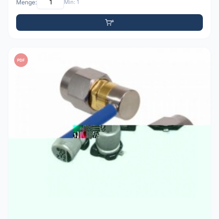
Menge:
Min: 1
PDF