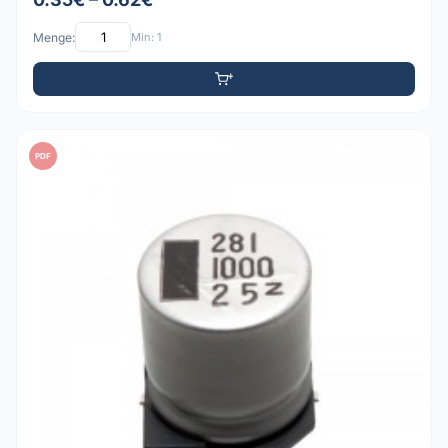
Menge:
Min: 1
PDF