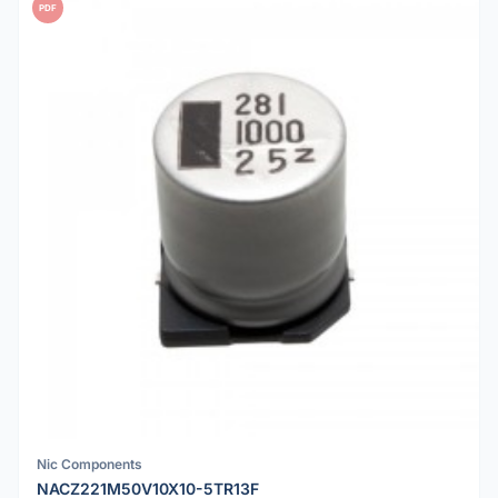
PDF
Nic Components
NACZ221M50V10X10-5TR13F