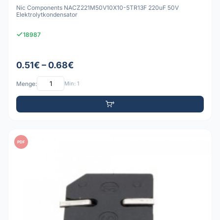
Nic Components NACZ221M50V10X10-5TR13F 220uF 50V
Elektrolytkondensator
18987
0.51€ – 0.68€
Menge:
Min: 1
PDF