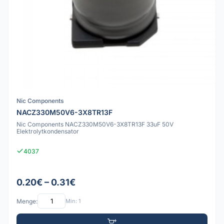
Nic Components
NACZ330M50V6-3X8TR13F
Nic Components NACZ330M50V6-3X8TR13F 33uF 50V
Elektrolytkondensator
4037
0.20€ – 0.31€
Menge:
Min: 1