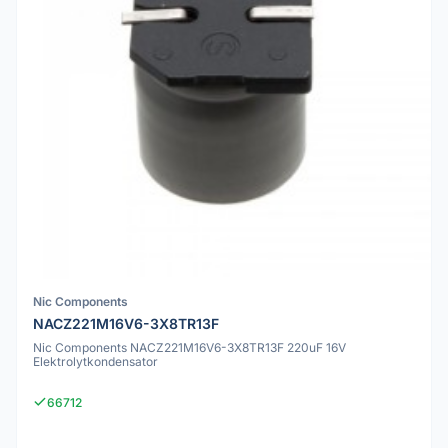
Nic Components
NACZ221M16V6-3X8TR13F
Nic Components NACZ221M16V6-3X8TR13F 220uF 16V
Elektrolytkondensator
66712