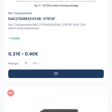
Nic Components
NACZ100M35V5X6-3TR13F
Nic Components NACZ100M35V5X6-3TR13F 10uF 35V
Elektrolytkondensator
4499
0.31€ – 0.40€
Menge:
Min: 1
PDF