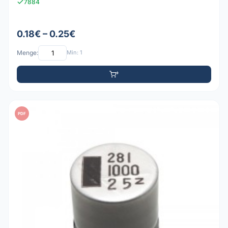
7884
0.18€ – 0.25€
Menge:
Min: 1
PDF