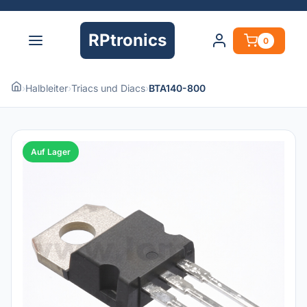
RPtronics
0
›
Halbleiter
›
Triacs und Diacs
›
BTA140-800
Auf Lager