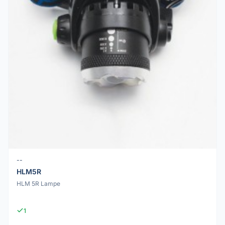
--
HLM5R
HLM 5R Lampe
1