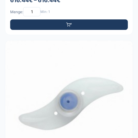
616.44€ – 616.44€
Menge:
Min: 1