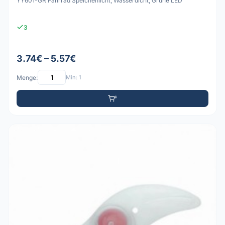
YY601-GR Fahrrad Speichenlicht, Wasserdicht, Grüne LED
3
3.74€ – 5.57€
Menge:
Min: 1