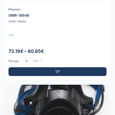
Phenom
GMR-18648
GMR-18648
1
73.19€ – 80.85€
Menge:
Min: 1