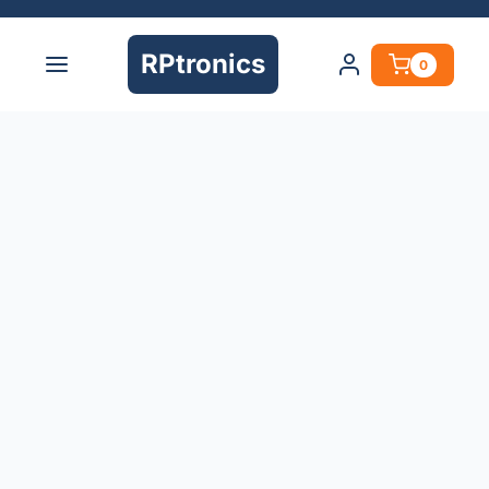
RPtronics
0