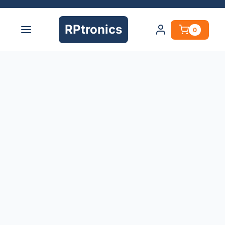
RPtronics
0