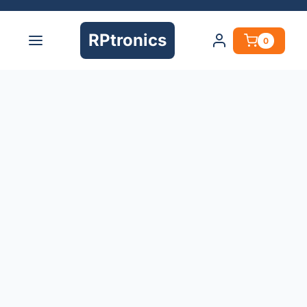
RPtronics
0