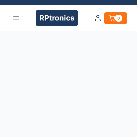
RPtronics
0