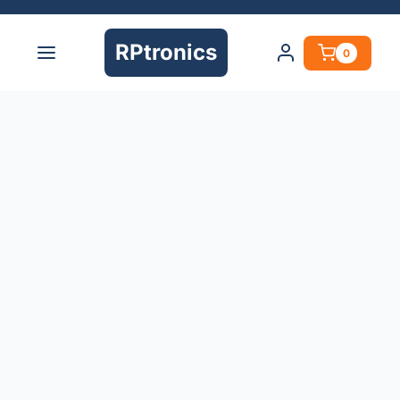
RPtronics
0