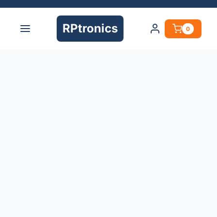
RPtronics
0