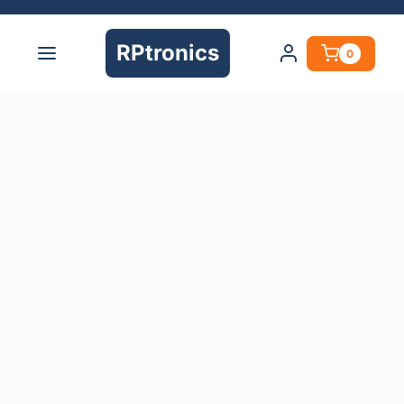
RPtronics
0