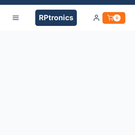
RPtronics
0