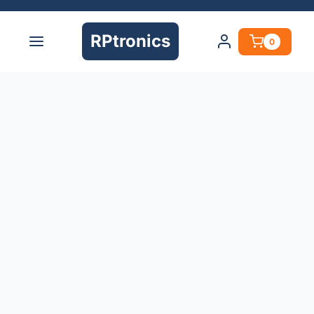
RPtronics
0