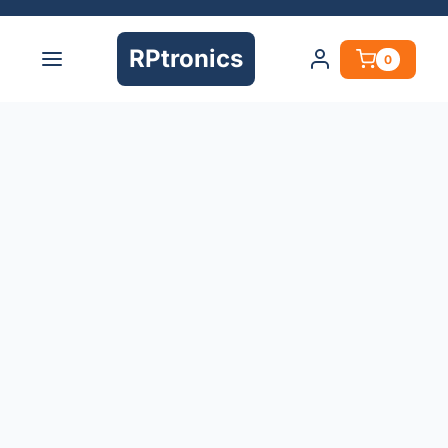
RPtronics
0