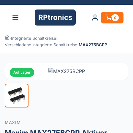
RPtronics
0
›
Integrierte Schaltkreise
›
Verschiedene integrierte Schaltkreise
›
MAX275BCPP
Auf Lager
MAXIM
Maxim MAX275BCPP Aktiver