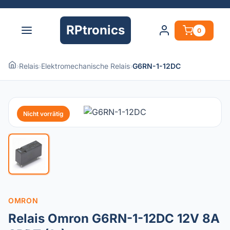
RPtronics
0
›
Relais
›
Elektromechanische Relais
›
G6RN-1-12DC
Nicht vorrätig
OMRON
Relais Omron G6RN-1-12DC 12V 8A