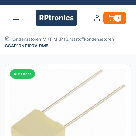
RPtronics
0
›
Kondensatoren
›
MKT-MKP Kunststoffkondensatoren
›
CCAP10NF100V-RM5
Auf Lager