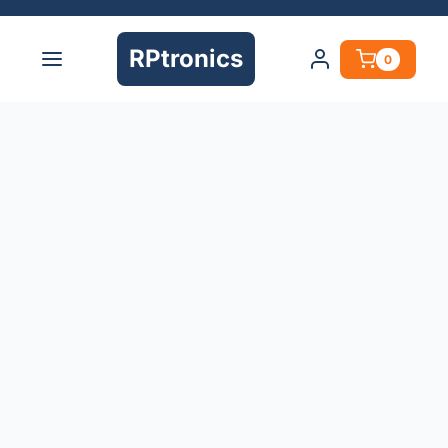
RPtronics
0