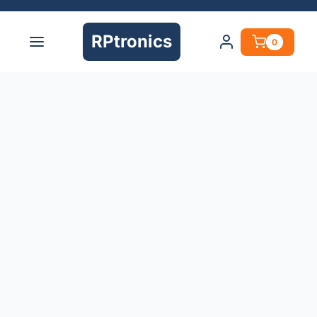
RPtronics
0